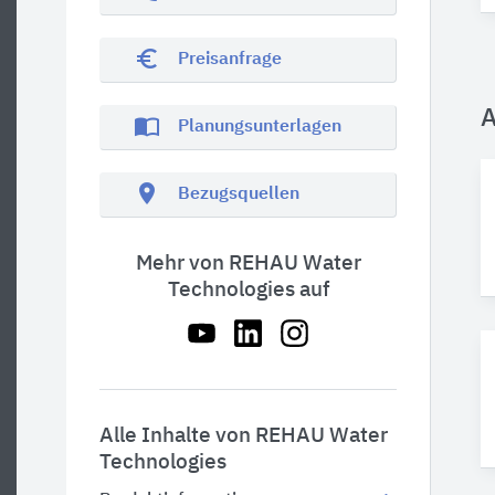
euro_symbol
Preisanfrage
A
import_contacts
Planungsunterlagen
location_on
Bezugsquellen
Mehr von REHAU Water
Technologies auf
Alle Inhalte von REHAU Water
Technologies