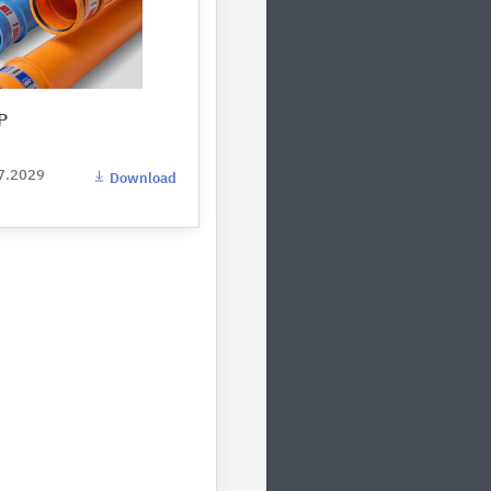
P
07.2029
Download