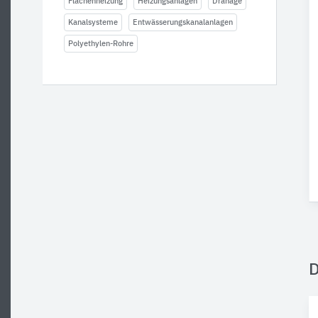
Flächenheizung
Heizungsanlagen
Dränage
Kanalsysteme
Entwässerungskanalanlagen
Polyethylen-Rohre