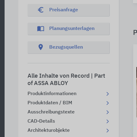
euro_symbol
Preisanfrage
import_contacts
Planungsunterlagen
P
location_on
Bezugsquellen
Alle Inhalte von Record | Part
of ASSA ABLOY
Produktinformationen
Produktdaten / BIM
Ausschreibungstexte
CAD-Details
Architekturobjekte