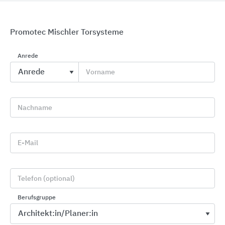
Promotec Mischler Torsysteme
Anrede
Vorname
Schnelllauftore für Industrie und Produktion
EFAFLEX Tor- und Sicherheitssysteme
Nachname
E-Mail
Telefon (optional)
Berufsgruppe