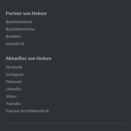
Partner von Heinze
BauDatenbank
BauDatenOnline
BauNetz
baunetz id
Aktuelles von Heinze
Facebook
Instagram
Pinterest
LinkedIn
Vimeo
Youtube
Podcast Architekturfunk