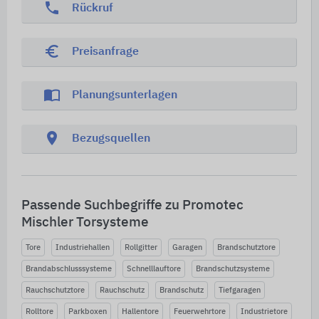
phone
Rückruf
euro_symbol
Preisanfrage
import_contacts
Planungsunterlagen
location_on
Bezugsquellen
Passende Suchbegriffe zu Promotec
Mischler Torsysteme
Tore
Industriehallen
Rollgitter
Garagen
Brandschutztore
Brandabschlusssysteme
Schnelllauftore
Brandschutzsysteme
Rauchschutztore
Rauchschutz
Brandschutz
Tiefgaragen
Rolltore
Parkboxen
Hallentore
Feuerwehrtore
Industrietore