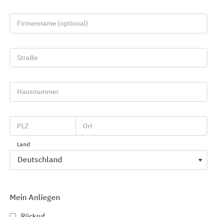
Firmenname (optional)
Straße
Hausnummer
Gewässerschutz: Abscheider und Pumpstationen
für den Erdeinbau
PLZ
Ort
ACO
Land
Mein Anliegen
Rückruf