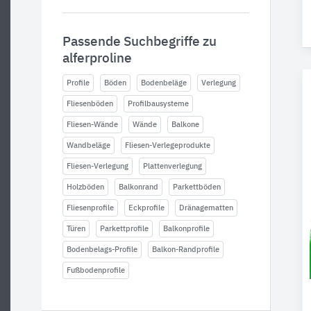
Passende Suchbegriffe zu
alferproline
Profile
Böden
Bodenbeläge
Verlegung
Fliesenböden
Profilbausysteme
Fliesen-Wände
Wände
Balkone
Wandbeläge
Fliesen-Verlegeprodukte
Fliesen-Verlegung
Plattenverlegung
Holzböden
Balkonrand
Parkettböden
Fliesenprofile
Eckprofile
Dränagematten
Türen
Parkettprofile
Balkonprofile
Bodenbelags-Profile
Balkon-Randprofile
Fußbodenprofile