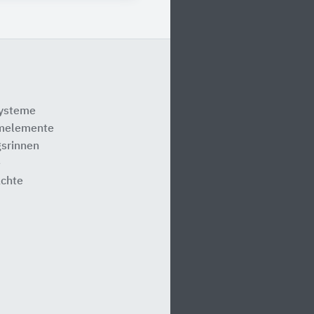
systeme
melemente
srinnen
e
ächte