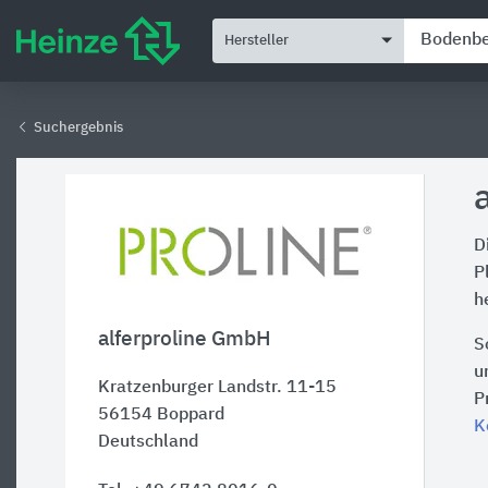
Hersteller
Suchergebnis
D
P
h
alferproline GmbH
S
u
Kratzenburger Landstr. 11-15
P
56154
Boppard
K
Deutschland