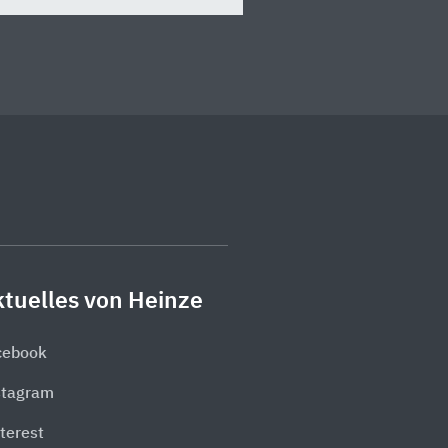
tuelles von Heinze
cebook
stagram
terest