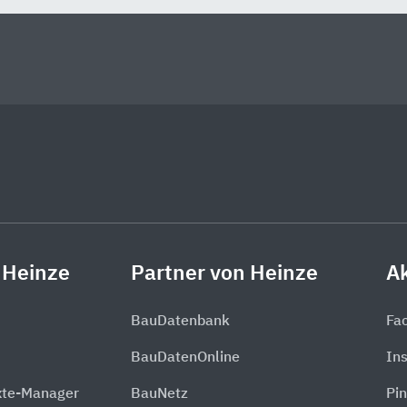
 Heinze
Partner von Heinze
Ak
BauDatenbank
Fa
BauDatenOnline
In
xte-Manager
BauNetz
Pin