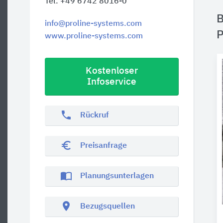
Tel. +49 6742 8016-0
B
info@proline-systems.com
P
www.proline-systems.com
Kostenloser
Infoservice
phone
Rückruf
euro_symbol
Preisanfrage
import_contacts
Planungsunterlagen
location_on
Bezugsquellen