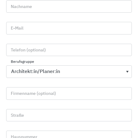
jederzeit auf dem neuesten technischen Stand. Die
Nachname
Erfüllung aktuell gültiger Normen stellt dabei eine
Selbstverständlichkeit dar.
E-Mail
Produkte
INTEGRA-pw Absturzsicherungen für
Telefon (optional)
Parkhäuser: Personenabsturzsicherung und
PKW-Anprallschutz in Einem
Berufsgruppe
INTEGRA-pw Extra: Zubehör wie Blendschutz
und Handlauf für INTEGRA-pw Parkhaus-
Absturzsicherung
Firmenname (optional)
Urbane Systeme: Carports, Einhausungen für
Abstellplätze bspw. Fahrräder und
Mülltonnen, sowie Pavillons und Pergolen
Straße
Hausnummer