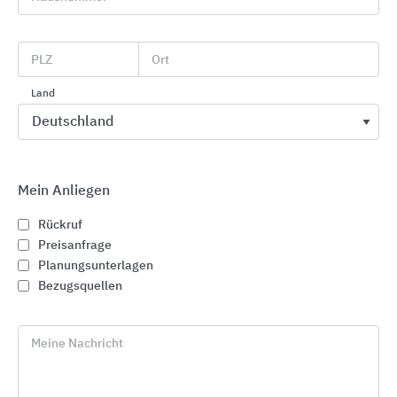
Schnelleinstiege
PLZ
Ort
Land
projekt w
Systeme aus Stahl GmbH
Geseker Str. 36
Mein Anliegen
33154
Salzkotten
Rückruf
Deutschland
Preisanfrage
Planungsunterlagen
Tel. +49 5258 98280
Bezugsquellen
info@projekt-w.de
www.projekt-w.de
Meine Nachricht
Kostenloser Infoservice