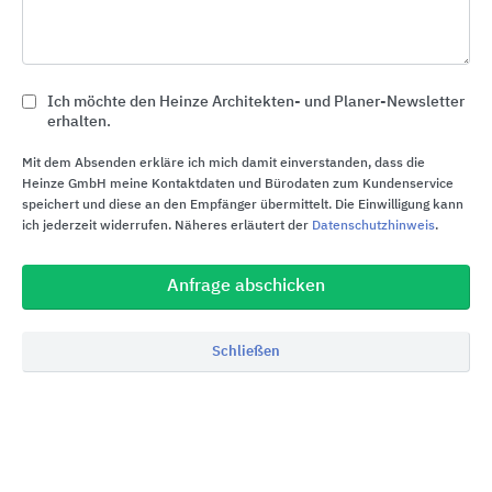
phone
Rückruf
Ich möchte den Heinze Architekten- und Planer-Newsletter
erhalten.
euro_symbol
Preisanfrage
Mit dem Absenden erkläre ich mich damit einverstanden, dass die
Heinze GmbH meine Kontaktdaten und Bürodaten zum Kundenservice
import_contacts
Planungsunterlagen
speichert und diese an den Empfänger übermittelt. Die Einwilligung kann
ich jederzeit widerrufen. Näheres erläutert der
Datenschutzhinweis
.
location_on
Bezugsquellen
Anfrage abschicken
Mehr von projekt w Systeme aus Stahl auf
Schließen
Alle Inhalte von projekt w Systeme aus Stahl