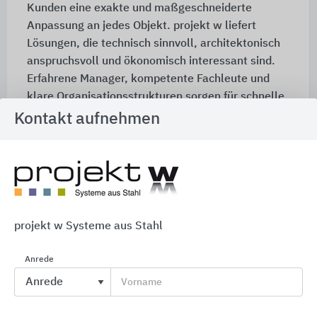
Kunden eine exakte und maßgeschneiderte
Anpassung an jedes Objekt. projekt w liefert
Lösungen, die technisch sinnvoll, architektonisch
anspruchsvoll und ökonomisch interessant sind.
Erfahrene Manager, kompetente Fachleute und
klare Organisationsstrukturen sorgen für schnelle
und reibungslose Entscheidungen und Prozesse.
Kontakt aufnehmen
Die Anpassungsfähigkeit der Systeme bildet den
Grundstein für den gemeinsamen Erfolg.
Produktion ausschließlich in Deutschland
„Made in Germany“ – seit über 30 Jahren:
projekt w Systeme aus Stahl
Mit den Produkten, hergestellt im Werk in
Salzkotten, bietet projekt w kontinuierlich die
Anrede
höchsten Qualitätsstandards. projekt w entwickelt
Vorname
die Produktsparten INTEGRA-pw und Urbane
Systeme kontinuierlich weiter und befindet sich so