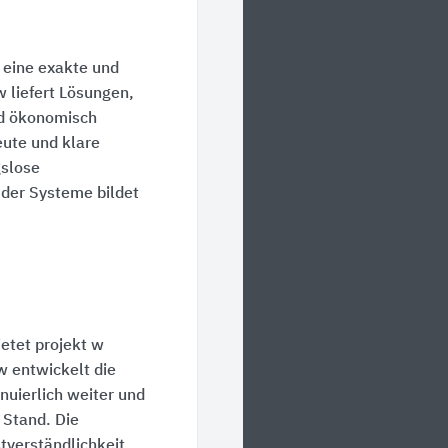
 eine exakte und
 liefert Lösungen,
nd ökonomisch
eute und klare
gslose
der Systeme bildet
ietet projekt w
w entwickelt die
uierlich weiter und
 Stand. Die
stverständlichkeit