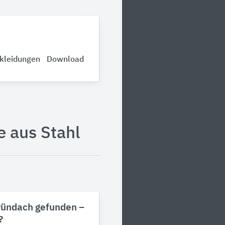
rkleidungen
Download
e aus Stahl
Gründach gefunden –
?