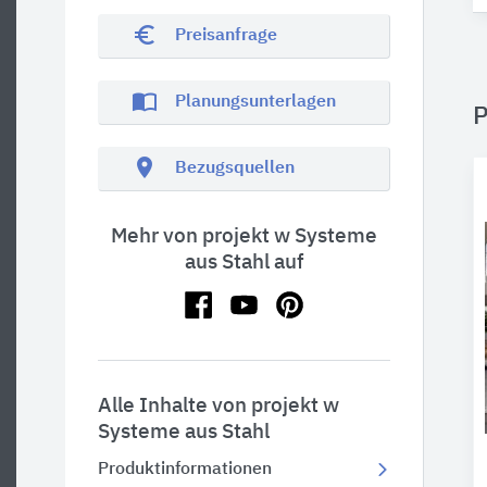
euro_symbol
Preisanfrage
import_contacts
Planungsunterlagen
P
location_on
Bezugsquellen
Mehr von projekt w Systeme
aus Stahl auf
Alle Inhalte von projekt w
Systeme aus Stahl
Produktinformationen