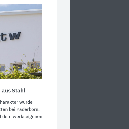
 aus Stahl
charakter wurde
tten bei Paderborn.
uf dem werkseigenen