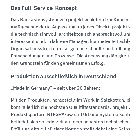
Das Full-Service-Konzept
Das Baukastensystem von projekt w bietet dem Kunden
maßgeschneiderte Anpassung an jedes Objekt. projekt w
die technisch sinnvoll, architektonisch anspruchsvoll u
interessant sind. Erfahrene Manager, kompetente Fachl
Organisationsstrukturen sorgen für schnelle und reibun
Entscheidungen und Prozesse. Die Anpassungsfähigkeit 
den Grundstein für den gemeinsamen Erfolg.
Produktion ausschließlich in Deutschland
„Made in Germany“ – seit über 30 Jahren:
Mit den Produkten, hergestellt im Werk in Salzkotten, b
kontinuierlich die höchsten Qualitätsstandards. projekt 
Produktsparten INTEGRA-pw und Urbane Systeme kontin
befindet sich so jederzeit auf dem neuesten technischen
Erfüllung aktuell gültiger Normen stellt dabei eine Selb