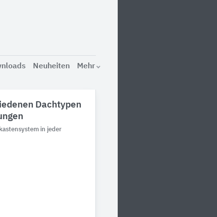
nloads
Neuheiten
Mehr
hiedenen Dachtypen
dungen
kastensystem in jeder