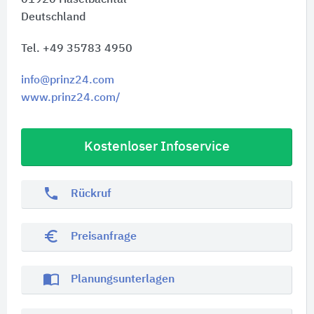
Deutschland
Tel. +49 35783 4950
info@prinz24.com
www.prinz24.com/
Kostenloser Infoservice
phone
Rückruf
euro_symbol
Preisanfrage
import_contacts
Planungsunterlagen