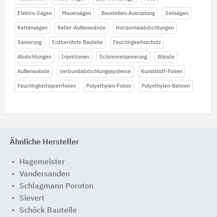
Elektro-Sägen
Mauersägen
Baustellen-Ausrüstung
Seilsägen
Kettensägen
Keller-Außenwände
Horizontalabdichtungen
Sanierung
Erdberührte Bauteile
Feuchtigkeitsschutz
Abdichtungen
Injektionen
Schimmelsanierung
Wände
Außenwände
Verbundabdichtungssysteme
Kunststoff-Folien
Feuchtigkeitssperrfolien
Polyethylen-Folien
Polyethylen-Bahnen
Ähnliche Hersteller
Hagemeister
Vandersanden
Schlagmann Poroton
Sievert
Schöck Bauteile