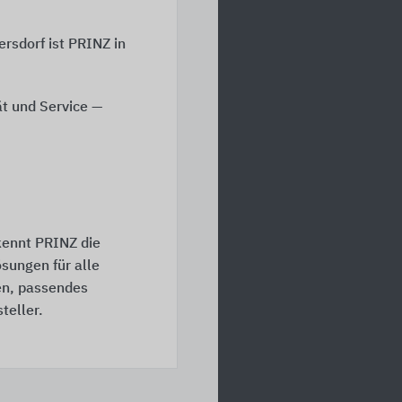
rsdorf ist PRINZ in
ät und Service —
kennt PRINZ die
ösungen für alle
en, passendes
teller.