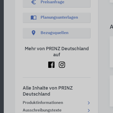
euro_symbol
Preisanfrage
import_contacts
Planungsunterlagen
A
location_on
Bezugsquellen
Mehr von PRINZ Deutschland
auf
Alle Inhalte von PRINZ
Deutschland
Produktinformationen
Ausschreibungstexte