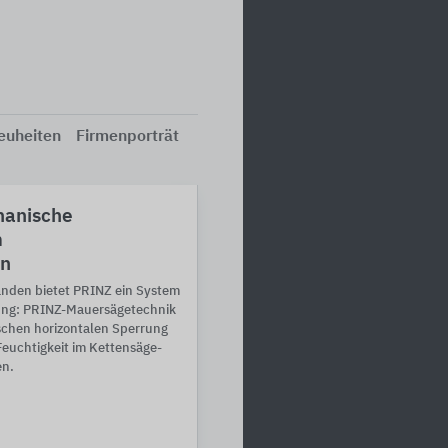
euheiten
Firmenporträt
hanische
m
en
änden bietet PRINZ ein System
ung: PRINZ-Mauersägetechnik
schen horizontalen Sperrung
Feuchtigkeit im Kettensäge-
en.