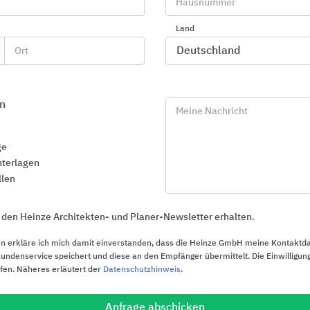
Hausnummer
16.03.2026
Land
Ort
Allgemeines zu PRINZ Deutsc
n
Meine Nachricht
ge
irmenporträt
terlagen
llen
 den Heinze Architekten- und Planer-Newsletter erhalten.
Die Herausforderung des
Sägens
n erkläre ich mich damit einverstanden, dass die Heinze GmbH meine Kontaktd
ndenservice speichert und diese an den Empfänger übermittelt. Die Einwilligung
Seit 1992 beschäftigt sich PRINZ mit
ufen. Näheres erläutert der
Datenschutzhinweis
.
dem bundesweiten und europäischen
Vertrieb der PRINZ -
Anfrage abschicken