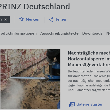
PRINZ Deutschland
Merken
Teilen
roduktinformationen
Ausschreibungstexte
Downloads
N
Nachträgliche mec
Horizontalsperre i
Mauersägeverfahr
Bei feuchten oder nassen W
zur dauerhaften Trockenleg
zur nachträglichen mechani
gegen kapillar aufsteigende 
und Diamantseilsägeverfahr
Galerie
starten