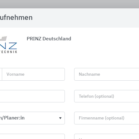
aufnehmen
Nasse Wände = Feu
hat die Lösung!
100 %ige Sperre gegen aufst
PRINZ Deutschland
Mauerwerkstrockenlegung i
14.07.2026
Vorname
Nachname
Nasse Wände = Feu
Telefon (optional)
hat die Lösung!
100 %ige Sperre gegen aufst
Mauerwerkstrockenlegung i
Firmenname (optional)