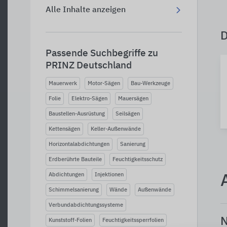
Alle Inhalte anzeigen
Passende Suchbegriffe zu
PRINZ Deutschland
Mauerwerk
Motor-Sägen
Bau-Werkzeuge
Folie
Elektro-Sägen
Mauersägen
Baustellen-Ausrüstung
Seilsägen
Kettensägen
Keller-Außenwände
Horizontalabdichtungen
Sanierung
Erdberührte Bauteile
Feuchtigkeitsschutz
Abdichtungen
Injektionen
Schimmelsanierung
Wände
Außenwände
Verbundabdichtungssysteme
N
Kunststoff-Folien
Feuchtigkeitssperrfolien