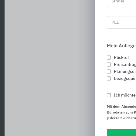
Straße
PLZ
Mein Anliege
Rückruf
Preisanfra
F
Planungsun
Bezugsque
Ich möchte
Mit dem Absende
Bürodaten zum Ku
jederzeit widerr