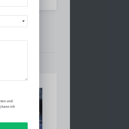
hland
aten und
 kann ich