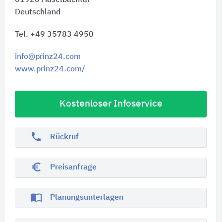
Deutschland
Tel. +49 35783 4950
info@prinz24.com
www.prinz24.com/
Kostenloser Infoservice
phone
Rückruf
euro_symbol
Preisanfrage
import_contacts
Planungsunterlagen