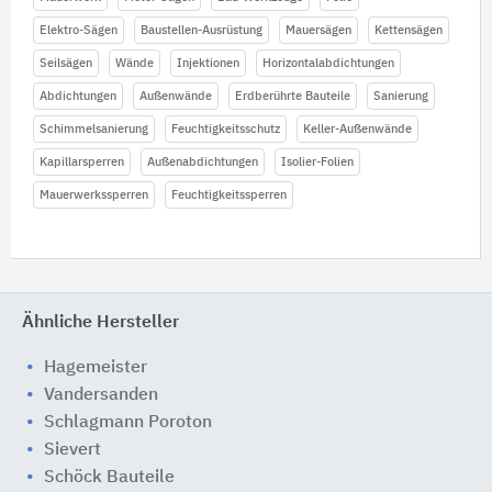
Elektro-Sägen
Baustellen-Ausrüstung
Mauersägen
Kettensägen
Seilsägen
Wände
Injektionen
Horizontalabdichtungen
Abdichtungen
Außenwände
Erdberührte Bauteile
Sanierung
Schimmelsanierung
Feuchtigkeitsschutz
Keller-Außenwände
Kapillarsperren
Außenabdichtungen
Isolier-Folien
Mauerwerkssperren
Feuchtigkeitssperren
Ähnliche Hersteller
Hagemeister
Vandersanden
Schlagmann Poroton
Sievert
Schöck Bauteile