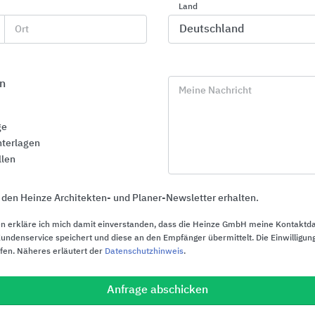
Land
Ort
n
Meine Nachricht
ge
terlagen
llen
 den Heinze Architekten- und Planer-Newsletter erhalten.
n erkläre ich mich damit einverstanden, dass die Heinze GmbH meine Kontaktd
ndenservice speichert und diese an den Empfänger übermittelt. Die Einwilligung
ufen. Näheres erläutert der
Datenschutzhinweis
.
Balkon- und Terrassensysteme
Aluminium Pr
Fassaden, Fe
Anfrage abschicken
Blanke Systems
WICONA