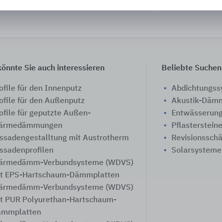
önnte Sie auch interessieren
Beliebte Suchen
ofile für den Innenputz
Abdichtungs
ofile für den Außenputz
Akustik-Däm
ofile für geputzte Außen-
Entwässerung
ärmedämmungen
Pflasterstein
ssadengestalltung mit Austrotherm
Revisionssch
ssadenprofilen
Solarsysteme
ärmedämm-Verbundsysteme (WDVS)
t EPS-Hartschaum-Dämmplatten
ärmedämm-Verbundsysteme (WDVS)
t PUR Polyurethan-Hartschaum-
ämmplatten