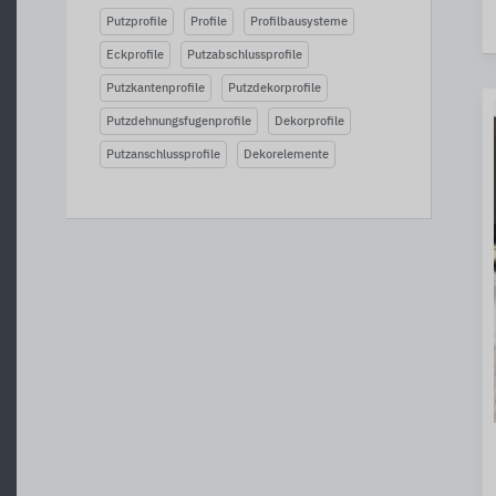
Putzprofile
Profile
Profilbausysteme
Eckprofile
Putzabschlussprofile
Putzkantenprofile
Putzdekorprofile
Putzdehnungsfugenprofile
Dekorprofile
Putzanschlussprofile
Dekorelemente