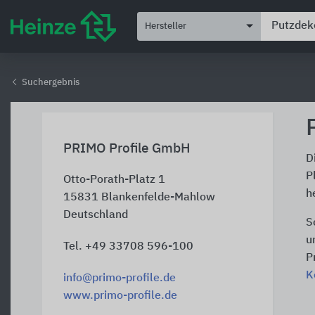
Hersteller
Suchergebnis
PRIMO Profile GmbH
D
P
Otto-Porath-Platz 1
h
15831
Blankenfelde-Mahlow
Deutschland
S
u
Tel. +49 33708 596-100
P
K
info@primo-profile.de
www.primo-profile.de