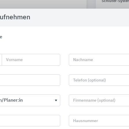
Schlüter-Syste
aufnehmen
e
Vorname
Nachname
Telefon (optional)
Firmenname (optional)
Stahlleichtbau
Wandprofile
Messing und 
Hausnummer
Protektorwerk Florenz Maisch
Küberit Profile