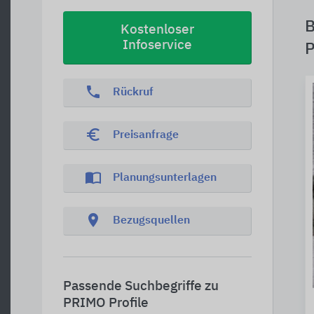
B
Kostenloser
Infoservice
P
phone
Rückruf
euro_symbol
Preisanfrage
import_contacts
Planungsunterlagen
location_on
Bezugsquellen
Passende Suchbegriffe zu
PRIMO Profile