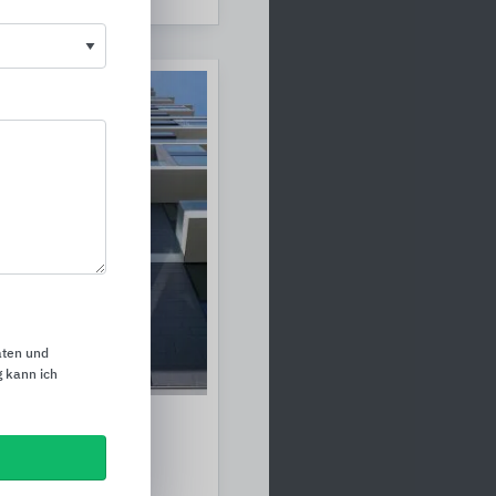
aten und
 kann ich
ofilsysteme für
nster und Türen