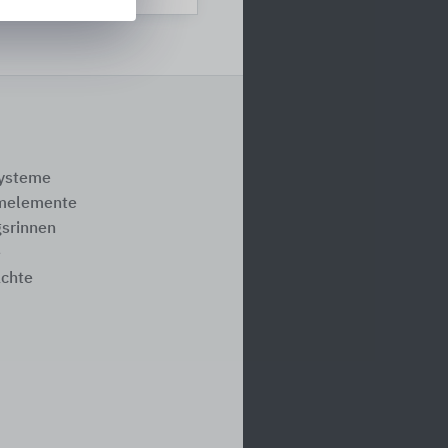
systeme
melemente
srinnen
e
ächte