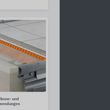
lkone- und
nwendungen