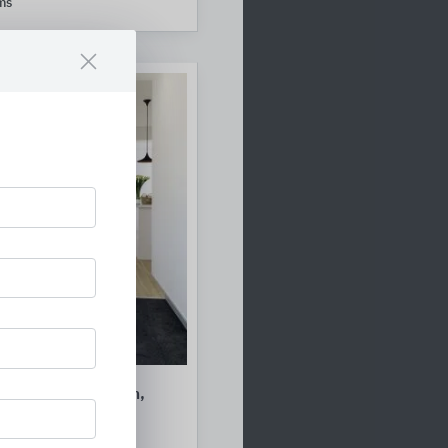
ms
 aus aus Aluminium,
Edelstahl
 Systems