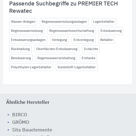
Passende Suchbegriffe zu PREMIER TECH
Rewatec
Wasser-Anlagen
Regenwassernutzungsanlagen
Lagerbehälter
Regenwassernutzung
Regenwasserbewirtschaftung
Entwässerung
Entwässerungsanlagen
Verlegung
Erdverlegung
Behälter
Rückhaltung
Oberflächen-Entwässerung
Schächte
Bewässerung
Regenwasserrückhaltung
Erdtanks
Polyethylen-Lagerbehälter
Kunststoff-Lagerbehälter
Ähnliche Hersteller
BIRCO
GRÖMO
Sita Bauelemente