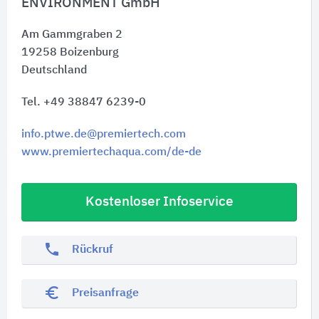
ENVIRONMENT GmbH
Am Gammgraben 2
19258
Boizenburg
Deutschland
Tel. +49 38847 6239-0
info.ptwe.de@premiertech.com
www.premiertechaqua.com/de-de
Kostenloser Infoservice
phone
Rückruf
euro_symbol
Preisanfrage