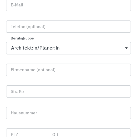
E-Mail
Downloads
Telefon (optional)
Produktinfos zum Mitnehmen
Berufsgruppe
PREFA Dachsysteme
Download
PREFA Fassadensysteme
Download
Firmenname (optional)
PREFA Solarsysteme
Download
Straße
Aktuelles zu PREFA
Hausnummer
PLZ
Ort