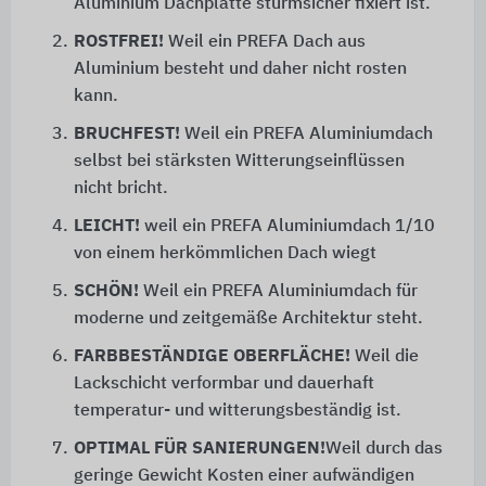
Aluminium Dachplatte sturmsicher fixiert ist.
2.
ROSTFREI!
Weil ein PREFA Dach aus
Aluminium besteht und daher nicht rosten
kann.
3.
BRUCHFEST!
Weil ein PREFA Aluminiumdach
selbst bei stärksten Witterungseinflüssen
nicht bricht.
4.
LEICHT!
weil ein PREFA Aluminiumdach 1/10
von einem herkömmlichen Dach wiegt
5.
SCHÖN!
Weil ein PREFA Aluminiumdach für
moderne und zeitgemäße Architektur steht.
6.
FARBBESTÄNDIGE OBERFLÄCHE!
Weil die
Lackschicht verformbar und dauerhaft
temperatur- und witterungsbeständig ist.
7.
OPTIMAL FÜR SANIERUNGEN!
Weil durch das
geringe Gewicht Kosten einer aufwändigen