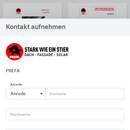
Kontakt aufnehmen
Prefalz (1 CAD-
Siding (2 CAD-
PREFA
Detail)
Details)
Anrede
CAD-Manager
CAD-Manager
Vorname
Download
Download
Nachname
Alle anzeigen