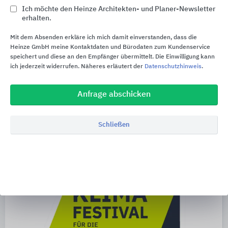
findet die Heinze ArchitekTOUR unter dem Motto „PROJECTS26“
Ich möchte den Heinze Architekten- und Planer-Newsletter
statt. An jedem Standort erwarten die Teilnehmenden 30
erhalten.
Architekturprojekte in der Ausstellung sowie 30 innovative
Lösungen führender Bauprodukthersteller. Der Fokus liegt auf
Mit dem Absenden erkläre ich mich damit einverstanden, dass die
dem Kennenlernen neuer Trends und nachhaltiger Baukonzepte,
Heinze GmbH meine Kontaktdaten und Bürodaten zum Kundenservice
dem Entdecken innovativer Materialien und Technologien sowie
speichert und diese an den Empfänger übermittelt. Die Einwilligung kann
dem Netzwerken mit Branchenexperten.
ich jederzeit widerrufen. Näheres erläutert der
Datenschutzhinweis
.
xy
Anfrage abschicken
14.10.2026
| München, Olympiahalle
| Präsenzveranstaltung
Schließen