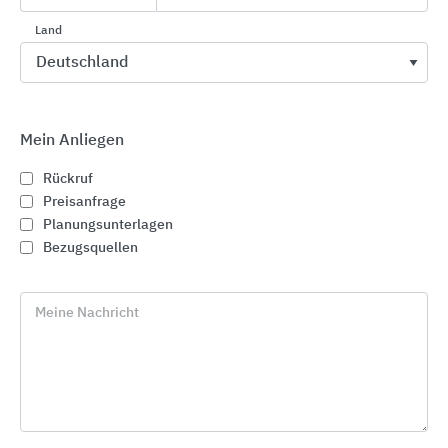
Events
Land
Mein Anliegen
Rückruf
Preisanfrage
Planungsunterlagen
Bezugsquellen
Meine Nachricht
ArchitekTOUR PROJECTS26
PROJECTS26: 480+ Projekte - 8 Städte – 2 Länder - 1 Vision:
"Vielfalt bauen"
In Kooperation mit Länderarchitektenkammern und Partnern