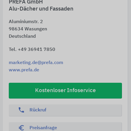
PREFA GmbH
Alu-Dächer und Fassaden
Aluminiumstr. 2
98634
Wasungen
Deutschland
Tel. +49 36941 7850
marketing.de@prefa.com
www.prefa.de
Kostenloser Infoservice
phone
Rückruf
euro_symbol
Preisanfrage