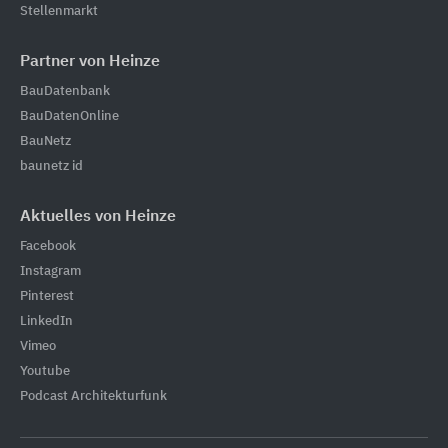
Stellenmarkt
Partner von Heinze
BauDatenbank
BauDatenOnline
BauNetz
baunetz id
Aktuelles von Heinze
Facebook
Instagram
Pinterest
LinkedIn
Vimeo
Youtube
Podcast Architekturfunk