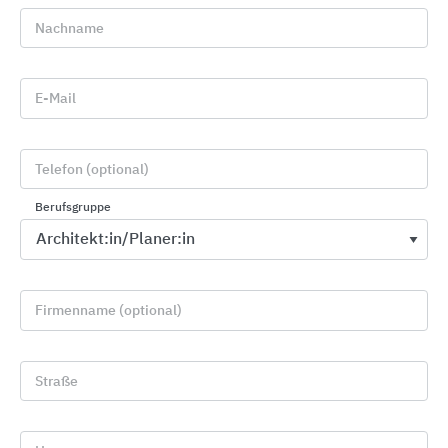
unterschiedlichsten Falzstrukturen wiederum
Nachname
beinah alles möglich ist, gelingt mit PREFA die
Umsetzung jeder noch so außergewöhnlichen
Idee.
E-Mail
10 Gute Gründe für PREFA:
Telefon (optional)
1.
STURMSICHER!
Weil jede einzelne PREFA
Aluminium Dachplatte sturmsicher fixiert ist.
Berufsgruppe
2.
ROSTFREI!
Weil ein PREFA Dach aus
Aluminium besteht und daher nicht rosten
kann.
Firmenname (optional)
3.
BRUCHFEST!
Weil ein PREFA Aluminiumdach
selbst bei stärksten Witterungseinflüssen
nicht bricht.
Straße
4.
LEICHT!
weil ein PREFA Aluminiumdach 1/10
von einem herkömmlichen Dach wiegt