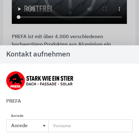
PREFA ist mit über 4.000 verschiedenen
hochwertigen Produkten aus Aluminium ein
starker Partner für anspruchsvolle, nachhaltige
Kontakt aufnehmen
und funktionale Architektur.
Der kreativen Dach- und Fassadengestaltung sind
mit dem Systemanbieter PREFA kaum technische
Grenzen gesetzt. Das umfangreiche
Produktportfolio der PREFA GmbH lässt sich in vier
PREFA
Gruppen unterteilen: Dach, Dachentwässerung,
Fassade und Hochwasserschutz. Da nahezu jedes
Anrede
Produkt für die Dach- wie die Fassadengestaltung
Vorname
eingesetzt werden kann und hier von der
uneingeschränkten Farbwahl bis zu den