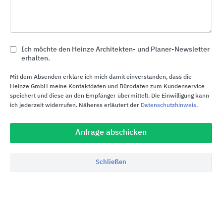
Im Rahmen des Nachhaltigkeits-Bestrebens hat
sich PREFA elementare Ziele gesetzt, an denen die
Mitarbeiter kontinuierlich arbeiten möchten. Mehr
Ich möchte den Heinze Architekten- und Planer-Newsletter
dazu, im
Nachhaltigkeitsbericht 2022
erhalten.
Mit dem Absenden erkläre ich mich damit einverstanden, dass die
Heinze GmbH meine Kontaktdaten und Bürodaten zum Kundenservice
speichert und diese an den Empfänger übermittelt. Die Einwilligung kann
Nachhaltigkeitsinformationen
ich jederzeit widerrufen. Näheres erläutert der
Datenschutzhinweis
.
Anfrage abschicken
Schließen
Nachhaltigkeit ist bei PREFA ein integraler
Bestandteil der Unternehmensstrategie und