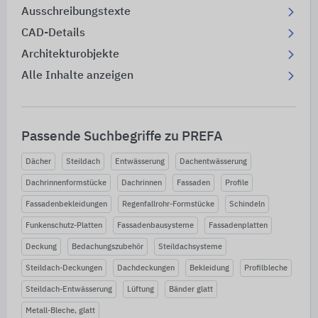
Ausschreibungstexte
CAD-Details
Architekturobjekte
Alle Inhalte anzeigen
Passende Suchbegriffe zu PREFA
Dächer
Steildach
Entwässerung
Dachentwässerung
Dachrinnenformstücke
Dachrinnen
Fassaden
Profile
Fassadenbekleidungen
Regenfallrohr-Formstücke
Schindeln
Funkenschutz-Platten
Fassadenbausysteme
Fassadenplatten
Deckung
Bedachungszubehör
Steildachsysteme
Steildach-Deckungen
Dachdeckungen
Bekleidung
Profilbleche
Steildach-Entwässerung
Lüftung
Bänder glatt
Metall-Bleche, glatt