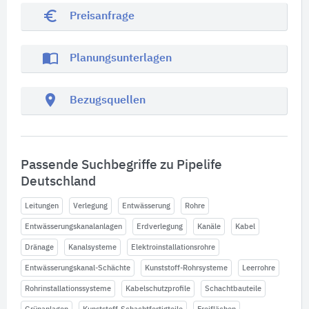
euro_symbol
Preisanfrage
import_contacts
Planungsunterlagen
location_on
Bezugsquellen
Passende Suchbegriffe zu Pipelife
Deutschland
Leitungen
Verlegung
Entwässerung
Rohre
Entwässerungskanalanlagen
Erdverlegung
Kanäle
Kabel
Dränage
Kanalsysteme
Elektroinstallationsrohre
Entwässerungskanal-Schächte
Kunststoff-Rohrsysteme
Leerrohre
Rohrinstallationssysteme
Kabelschutzprofile
Schachtbauteile