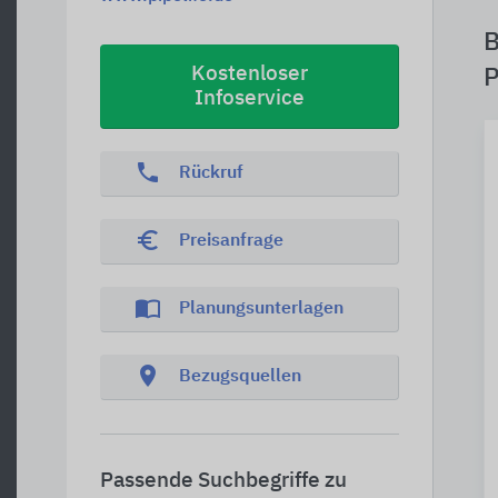
B
Kostenloser
P
Infoservice
phone
Rückruf
euro_symbol
Preisanfrage
import_contacts
Planungsunterlagen
location_on
Bezugsquellen
Passende Suchbegriffe zu