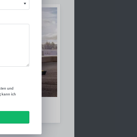
aten und
 kann ich
ungen SitaLeicht
te