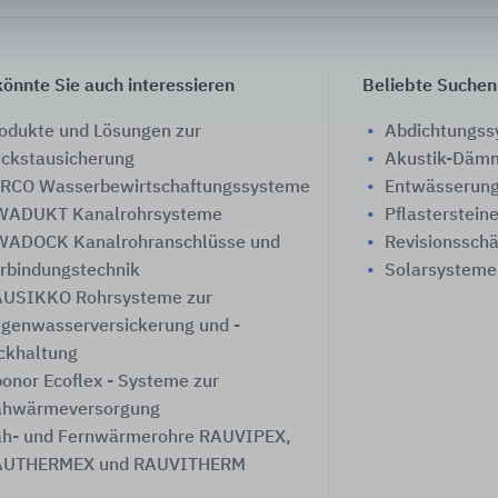
önnte Sie auch interessieren
Beliebte Suchen
odukte und Lösungen zur
Abdichtungs
ckstausicherung
Akustik-Däm
RCO Wasserbewirtschaftungssysteme
Entwässerung
ADUKT Kanalrohrsysteme
Pflasterstein
ADOCK Kanalrohranschlüsse und
Revisionssch
rbindungstechnik
Solarsysteme
USIKKO Rohrsysteme zur
genwasserversickerung und -
ckhaltung
onor Ecoflex - Systeme zur
hwärmeversorgung
h- und Fernwärmerohre RAUVIPEX,
AUTHERMEX und RAUVITHERM