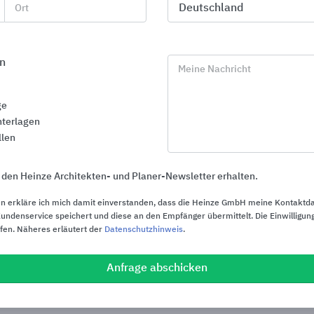
Ort
n
Meine Nachricht
ge
terlagen
llen
 den Heinze Architekten- und Planer-Newsletter erhalten.
n erkläre ich mich damit einverstanden, dass die Heinze GmbH meine Kontaktd
ndenservice speichert und diese an den Empfänger übermittelt. Die Einwilligung
ufen. Näheres erläutert der
Datenschutzhinweis
.
Entwässerungsrinnen
Flachdachlös
BIRCO
Sita Bauelemen
Anfrage abschicken