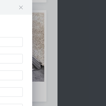
file
ms