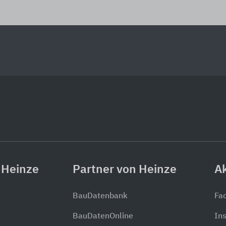
 Heinze
Partner von Heinze
Ak
BauDatenbank
Fa
BauDatenOnline
In