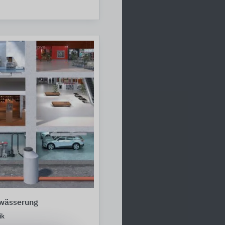
wässerung
ik