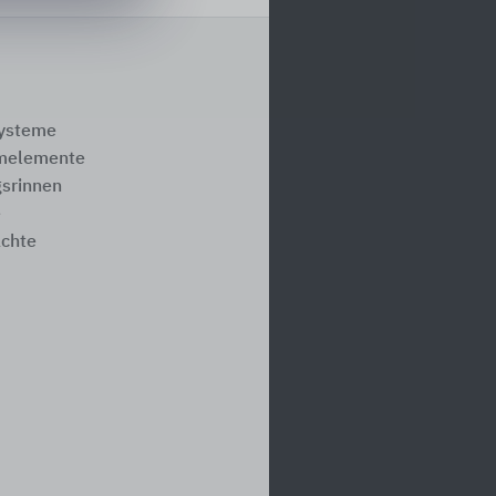
systeme
melemente
srinnen
e
ächte