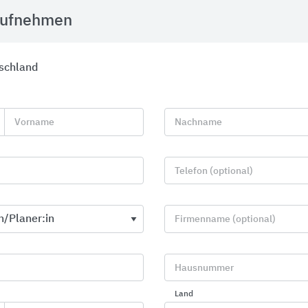
aufnehmen
tschland
Vorname
Nachname
Telefon (optional)
Firmenname (optional)
Linienentwässerung
Schlüter®-Pro
Hausnummer
ACO
Schlüter-Syste
Land