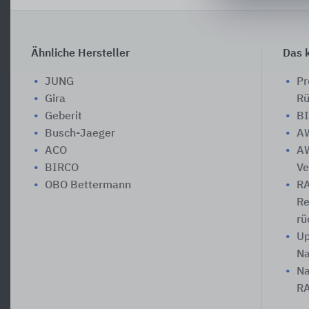
Ähnliche Hersteller
Das k
JUNG
Pr
Gira
Rü
Geberit
BI
Busch-Jaeger
AW
ACO
AW
BIRCO
Ve
OBO Bettermann
RA
Re
rü
Up
Na
Na
R