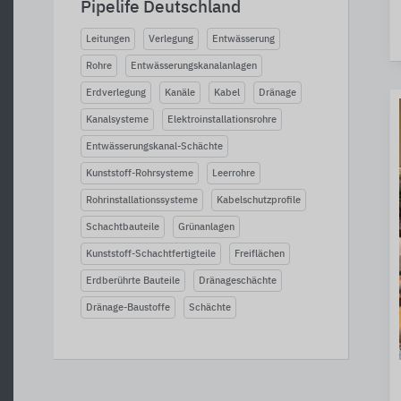
Pipelife Deutschland
Leitungen
Verlegung
Entwässerung
Rohre
Entwässerungskanalanlagen
Erdverlegung
Kanäle
Kabel
Dränage
Kanalsysteme
Elektroinstallationsrohre
Entwässerungskanal-Schächte
Kunststoff-Rohrsysteme
Leerrohre
Rohrinstallationssysteme
Kabelschutzprofile
Schachtbauteile
Grünanlagen
Kunststoff-Schachtfertigteile
Freiflächen
Erdberührte Bauteile
Dränageschächte
Dränage-Baustoffe
Schächte