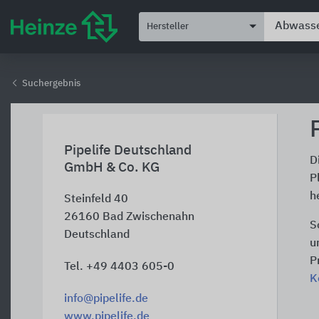
Hersteller
Suchergebnis
Pipelife Deutschland
D
GmbH & Co. KG
P
h
Steinfeld 40
26160
Bad Zwischenahn
S
Deutschland
u
P
Tel. +49 4403 605-0
K
info@pipelife.de
www.pipelife.de