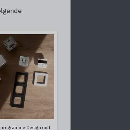
olgende
erprogramme Design und