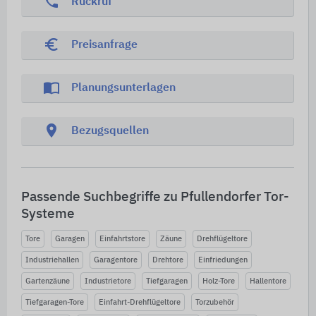
phone
Rückruf
euro_symbol
Preisanfrage
import_contacts
Planungsunterlagen
location_on
Bezugsquellen
Passende Suchbegriffe zu Pfullendorfer Tor-
Systeme
Tore
Garagen
Einfahrtstore
Zäune
Drehflügeltore
Industriehallen
Garagentore
Drehtore
Einfriedungen
Gartenzäune
Industrietore
Tiefgaragen
Holz-Tore
Hallentore
Tiefgaragen-Tore
Einfahrt-Drehflügeltore
Torzubehör