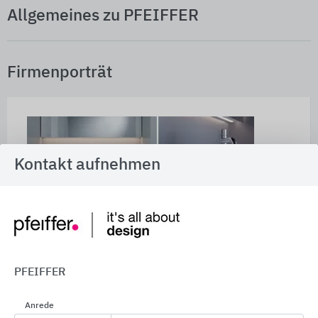
Allgemeines zu PFEIFFER
Firmenporträt
Kontakt aufnehmen
PFEIFFER
Ganzheitliche Lösungen in Neubau und Bestand
PFEIFFER wurde 1923 als Tischlerei gegrün­det,
Anrede