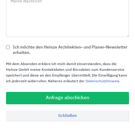
Meine Nachricht
PFEIFFER bietet prämiertes Design und
Innovations­kraft Made in Germany!
Ich möchte den Heinze Architekten- und Planer-Newsletter
erhalten.
Nachhaltigkeitsinformationen
Mit dem Absenden erkläre ich mich damit einverstanden, dass die
Heinze GmbH meine Kontaktdaten und Bürodaten zum Kundenservice
speichert und diese an den Empfänger übermittelt. Die Einwilligung kann
Nachhaltigkeitsmaßnahmen
ich jederzeit widerrufen. Näheres erläutert der
Datenschutzhinweis
.
Eigenes Umweltmanagement zur Förderung
Anfrage abschicken
eines verantwortungsvollen Umgangs mit
Ressourcen
Schließen
Unterstützung von Projekten für eine
nachhaltige Zukunft