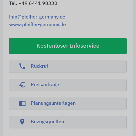
Tel. +49 6441 98330
info@pfeiffer-germany.de
www.pfeiffer-germany.de
Kostenloser Infoservice
phone
Rückruf
euro_symbol
Preisanfrage
import_contacts
Planungsunterlagen
location_on
Bezugsquellen