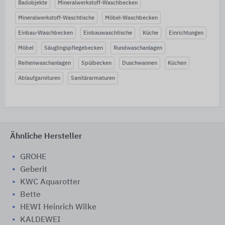
Badobjekte
Mineralwerkstoff-Waschbecken
Mineralwerkstoff-Waschtische
Möbel-Waschbecken
Einbau-Waschbecken
Einbauwaschtische
Küche
Einrichtungen
Möbel
Säuglingspflegebecken
Rundwaschanlagen
Reihenwaschanlagen
Spülbecken
Duschwannen
Küchen
Ablaufgarnituren
Sanitärarmaturen
Ähnliche Hersteller
GROHE
Geberit
KWC Aquarotter
Bette
HEWI Heinrich Wilke
KALDEWEI