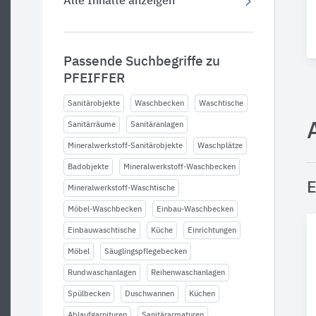
Alle Inhalte anzeigen
Passende Suchbegriffe zu
PFEIFFER
Sanitärobjekte
Waschbecken
Waschtische
Sanitärräume
Sanitäranlagen
Mineralwerkstoff-Sanitärobjekte
Waschplätze
Badobjekte
Mineralwerkstoff-Waschbecken
E
Mineralwerkstoff-Waschtische
Möbel-Waschbecken
Einbau-Waschbecken
Einbauwaschtische
Küche
Einrichtungen
Möbel
Säuglingspflegebecken
Rundwaschanlagen
Reihenwaschanlagen
Spülbecken
Duschwannen
Küchen
Ablaufgarnituren
Sanitärarmaturen