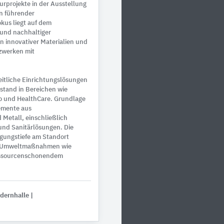
rprojekte in der Ausstellung
n führender
kus liegt auf dem
und nachhaltiger
 innovativer Materialien und
zwerken mit
eitliche Einrichtungslösungen
stand in Bereichen wie
ro und HealthCare. Grundlage
lemente aus
 Metall, einschließlich
und Sanitärlösungen. Die
tigungstiefe am Standort
n Umweltmaßnahmen wie
essourcenschonendem
edernhalle
|