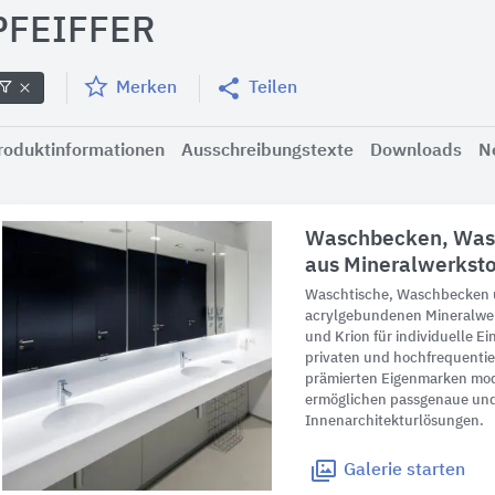
PFEIFFER
Merken
Teilen
roduktinformationen
Ausschreibungstexte
Downloads
N
Waschbecken, Wasc
aus Mineralwerksto
Waschtische, Waschbecken 
acrylgebundenen Mineralwerk
und Krion für individuelle E
privaten und hochfrequentie
prämierten Eigenmarken mo
ermöglichen passgenaue und 
Innenarchitekturlösungen.
Galerie
starten