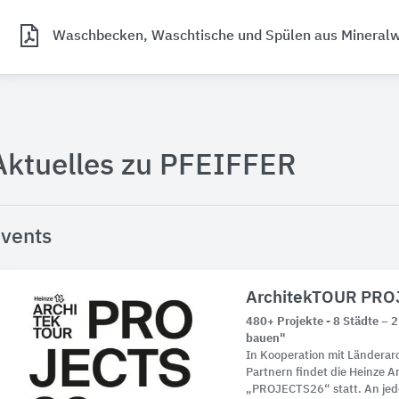
Waschbecken, Waschtische und Spülen aus Mineralw
Aktuelles zu PFEIFFER
vents
ArchitekTOUR PRO
480+ Projekte - 8 Städte – 2 
bauen"
In Kooperation mit Ländera
Partnern findet die Heinze 
„PROJECTS26“ statt. An jed