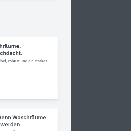
chräume.
rchdacht.
i­bel, robust und ein starkes
 Wenn Waschräume
r werden