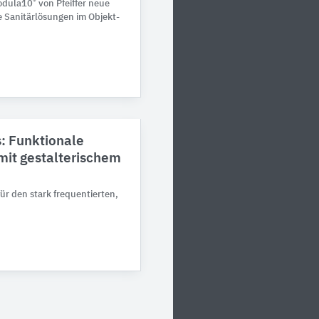
®
modula10
von Pfeiffer neue
e Sanitär­lösungen im Objekt­
: Funktionale
it gestalterischem
r den stark frequentierten,