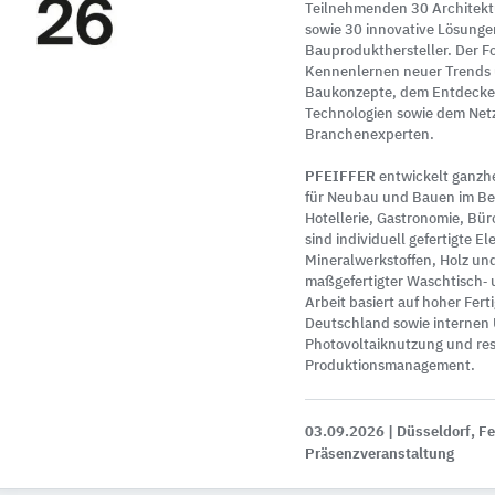
Teilnehmenden 30 Architektu
sowie 30 innovative Lösunge
Bauprodukthersteller. Der Fo
Kennenlernen neuer Trends 
Baukonzepte, dem Entdecken
Technologien sowie dem Net
Branchenexperten.
PFEIFFER
entwickelt ganzh
für Neubau und Bauen im Be
Hotellerie, Gastronomie, Bü
sind individuell gefertigte E
Mineralwerkstoffen, Holz und
maßgefertigter Waschtisch‑ 
Arbeit basiert auf hoher Fer
Deutschland sowie interne
Photovoltaiknutzung und r
Produktionsmanagement.
03.09.2026
| Düsseldorf, F
Präsenzveranstaltung