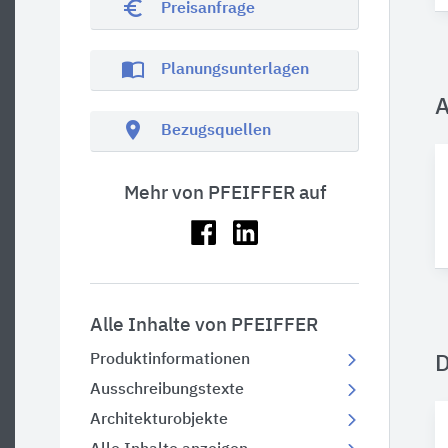
euro_symbol
Preisanfrage
import_contacts
Planungsunterlagen
A
location_on
Bezugsquellen
Mehr von PFEIFFER auf
Alle Inhalte von PFEIFFER
Produktinformationen
Ausschreibungstexte
Architekturobjekte