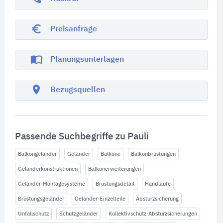
euro_symbol
Preisanfrage
import_contacts
Planungsunterlagen
location_on
Bezugsquellen
Passende Suchbegriffe zu Pauli
Balkongeländer
Geländer
Balkone
Balkonbrüstungen
Geländerkonstruktionen
Balkonerweiterungen
Geländer-Montagesysteme
Brüstungsdetail
Handläufe
Brüstungsgeländer
Geländer-Einzelteile
Absturzsicherung
Unfallschutz
Schutzgeländer
Kollektivschutz-Absturzsicherungen