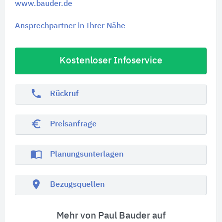
www.bauder.de
Ansprechpartner in Ihrer Nähe
Kostenloser Infoservice
phone
Rückruf
euro_symbol
Preisanfrage
import_contacts
Planungsunterlagen
location_on
Bezugsquellen
Mehr von Paul Bauder auf