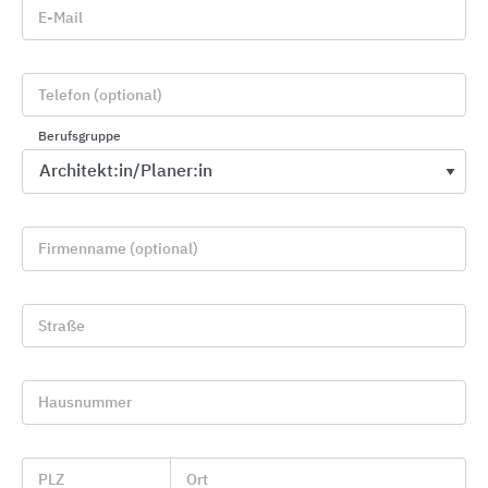
E-Mail
30.09.2026
| Dach-Symposium Neu-Ulm
| Präsenzveranstaltung
Telefon (optional)
Berufsgruppe
Neuheiten
Firmenname (optional)
Straße
Hausnummer
PLZ
Ort