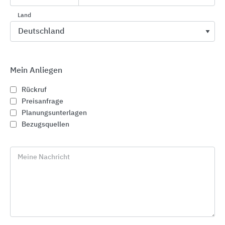
Land
BauderGREEN Retentionsdach:
Regenwasser intelligent managen
Ob Retention oder Abflusssteuerung – diese Systeme machen
Mein Anliegen
Dächer klimafit
Rückruf
27.05.2026
Preisanfrage
Planungsunterlagen
Bezugsquellen
Meine Nachricht