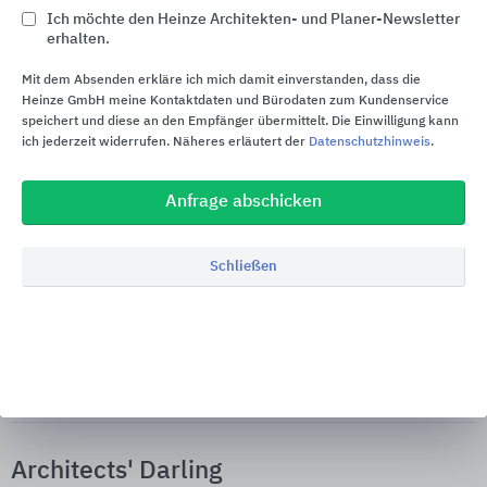
Ich möchte den Heinze Architekten- und Planer-Newsletter
erhalten.
Mit dem Absenden erkläre ich mich damit einverstanden, dass die
Heinze GmbH meine Kontaktdaten und Bürodaten zum Kundenservice
speichert und diese an den Empfänger übermittelt. Die Einwilligung kann
Wenn Architektur das Alpenpanorama
ich jederzeit widerrufen. Näheres erläutert der
Datenschutzhinweis
.
widerspiegelt
Dieses Gründach überzeugt: nachhaltig und technisch wie
Anfrage abschicken
gestalterisch herausragend – ausgezeichnet mit „BuGG®-
Gründach des Jahres 2025“
Schließen
30.03.2026
Allgemeines zu Paul Bauder
Architects' Darling