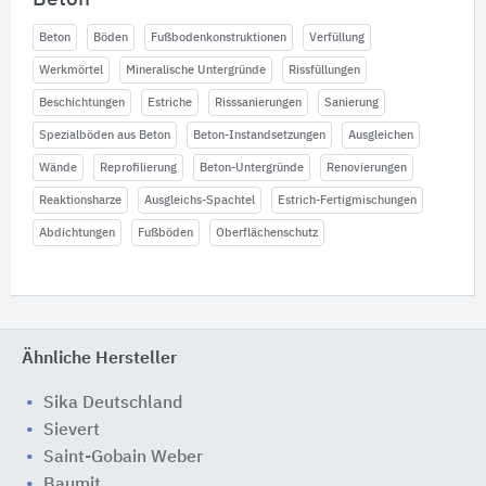
Beton
Böden
Fußbodenkonstruktionen
Verfüllung
Werkmörtel
Mineralische Untergründe
Rissfüllungen
Beschichtungen
Estriche
Risssanierungen
Sanierung
Spezialböden aus Beton
Beton-Instandsetzungen
Ausgleichen
Wände
Reprofilierung
Beton-Untergründe
Renovierungen
Reaktionsharze
Ausgleichs-Spachtel
Estrich-Fertigmischungen
Abdichtungen
Fußböden
Oberflächenschutz
Ähnliche Hersteller
Sika Deutschland
Sievert
Saint-Gobain Weber
Baumit