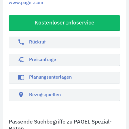
www.pagel.com
Kostenloser Infoservice
phone
Rückruf
euro_symbol
Preisanfrage
import_contacts
Planungsunterlagen
location_on
Bezugsquellen
Passende Suchbegriffe zu PAGEL Spezial-
Beton