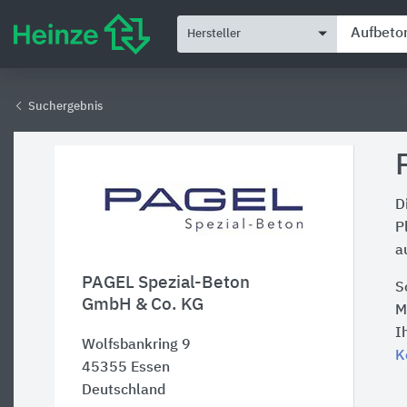
Hersteller
Suchergebnis
D
P
a
PAGEL Spezial-Beton
S
GmbH & Co. KG
M
I
Wolfsbankring 9
K
45355
Essen
Deutschland