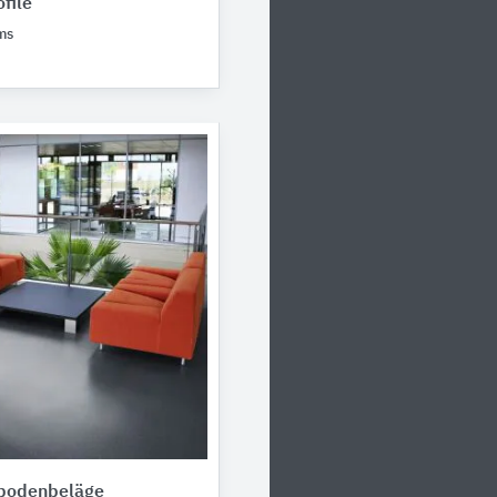
file
ms
tbodenbeläge