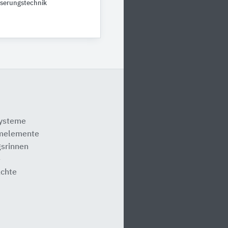
serungstechnik
systeme
melemente
srinnen
e
ächte