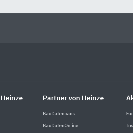
 Heinze
Partner von Heinze
Ak
BauDatenbank
Fa
BauDatenOnline
In