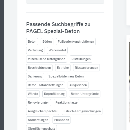
Passende Suchbegriffe zu
PAGEL Spezial-Beton
Beton
Böden
Fußbodenkonstruktionen
Verfüllung
Werkmörtel
Mineralische Untergründe
Rissfüllungen
Beschichtungen
Estriche
Risssanierungen
Sanierung
Spezialböden aus Beton
Beton-Instandsetzungen
Ausgleichen
Wände
Reprofilierung
Beton-Untergründe
Renovierungen
Reaktionsharze
Ausgleichs-Spachtel
Estrich-Fertigmischungen
Abdichtungen
Fußböden
Oberflächenschutz