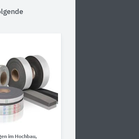
olgende
gen im Hochbau,