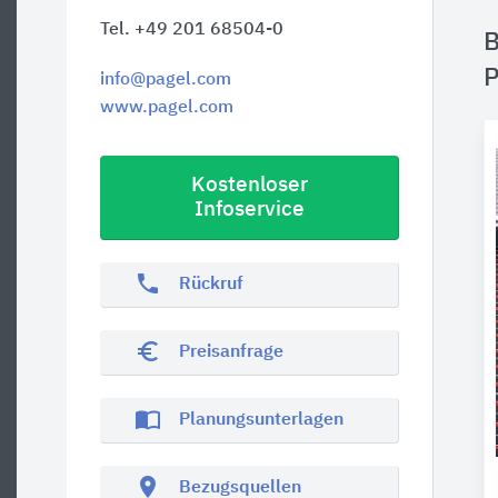
Tel. +49 201 68504-0
B
P
info@pagel.com
www.pagel.com
Kostenloser
Infoservice
phone
Rückruf
euro_symbol
Preisanfrage
import_contacts
Planungsunterlagen
location_on
Bezugsquellen