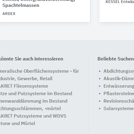
KESSEL Entwäs
Spachtelmassen
ARDEX
önnte Sie auch interessieren
Beliebte Suchen
neralische Oberflächensysteme - für
Abdichtungs
dustrie, Gewerbe, Retail
Akustik-Däm
KRET Fliesensysteme
Entwässerung
tze und Putzsysteme im Bestand
Pflasterstein
nenwanddämmung im Bestand
Revisionssch
chtungsschlämmen, -mörtel
Solarsysteme
KRET Putzsysteme und WDVS
tone und Mörtel