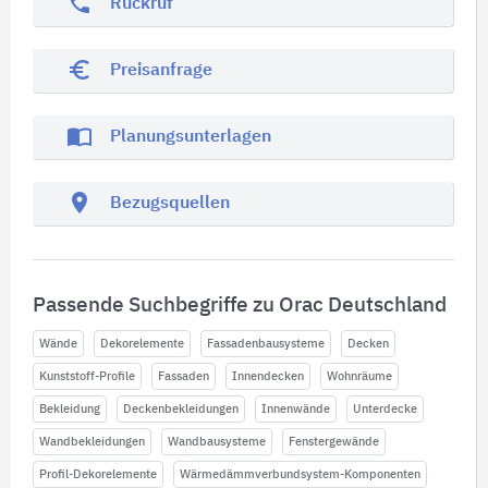
phone
Rückruf
euro_symbol
Preisanfrage
import_contacts
Planungsunterlagen
location_on
Bezugsquellen
Passende Suchbegriffe zu Orac Deutschland
Wände
Dekorelemente
Fassadenbausysteme
Decken
Kunststoff-Profile
Fassaden
Innendecken
Wohnräume
Bekleidung
Deckenbekleidungen
Innenwände
Unterdecke
Wandbekleidungen
Wandbausysteme
Fenstergewände
Profil-Dekorelemente
Wärmedämmverbundsystem-Komponenten