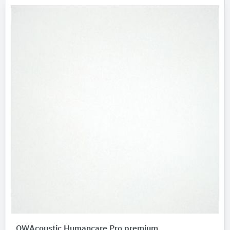
OWAcoustic Humancare Pro premium