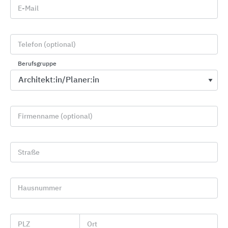
E-Mail
Serviceangebote und Dienstleistungen
Telefon (optional)
Service@OBO
Berufsgruppe
Firmenname (optional)
Straße
Hausnummer
OBO hilft weiter - überall und zu jeder Zeit.
PLZ
Ort