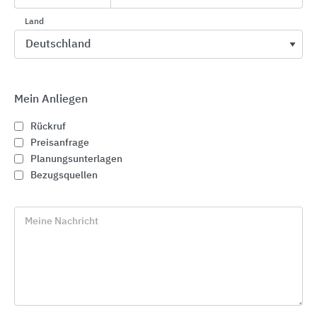
Projektplanung
Land
Die Werte des Unternehmens werden durch
konsequente Nähe zum Kunden transportiert. OBO
ist stets beratend vor Ort.
Mein Anliegen
Visionen werden Wirklichkeit mit
BIM@OBO
Autodesk Revit Plug-In zum direkten
Rückruf
Download von Systemen in Revit
Preisanfrage
Planungsunterlagen
Intuitives Modellieren durch automatisch
Bezugsquellen
und manuell platzierbare Formteile
BIM-Bibliothek mit allen Formteilen zum
Meine Nachricht
direkten Download in verschiedenen
Formaten
Planen war noch nie so einfach mit
OBO
Construct
Zeit- und ortsunabhängige Arbeitshilfe auf