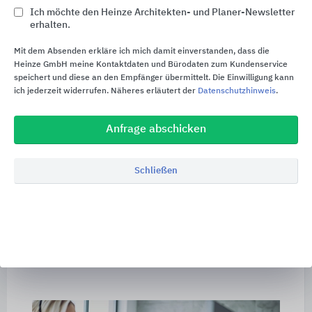
allen Geräten
Ich möchte den Heinze Architekten- und Planer-Newsletter
erhalten.
Planungsanforderungen in komplette
Produktsysteme übertragen
Mit dem Absenden erkläre ich mich damit einverstanden, dass die
Heinze GmbH meine Kontaktdaten und Bürodaten zum Kundenservice
Schnell und einfach passende Produkte
speichert und diese an den Empfänger übermittelt. Die Einwilligung kann
finde
ich jederzeit widerrufen. Näheres erläutert der
Datenschutzhinweis
.
Global-Account-Management: Koordination
Anfrage abschicken
internationaler Projekte und technische
Projektberatung
Schließen
Abstimmung zwischen Projekteignern,
Ausführenden und OBO-Landesgesellschaft
Individuelle Beratung und Projektbetreuung
über die gesamte Projektlaufzeit
Zu Service@OBO