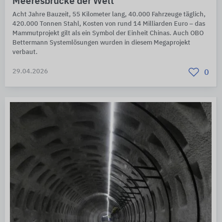
Meeresbrücke der Welt
Acht Jahre Bauzeit, 55 Kilometer lang, 40.000 Fahrzeuge täglich,
420.000 Tonnen Stahl, Kosten von rund 14 Milliarden Euro – das
Mammutprojekt gilt als ein Symbol der Einheit Chinas. Auch OBO
Bettermann Systemlösungen wurden in diesem Megaprojekt
verbaut.
29.04.2026
0