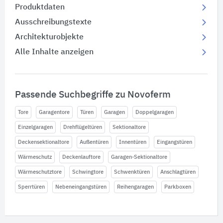
Produktdaten
Ausschreibungstexte
Architekturobjekte
Alle Inhalte anzeigen
Passende Suchbegriffe zu Novoferm
Tore
Garagentore
Türen
Garagen
Doppelgaragen
Einzelgaragen
Drehflügeltüren
Sektionaltore
Deckensektionaltore
Außentüren
Innentüren
Eingangstüren
Wärmeschutz
Deckenlauftore
Garagen-Sektionaltore
Wärmeschutztore
Schwingtore
Schwenktüren
Anschlagtüren
Sperrtüren
Nebeneingangstüren
Reihengaragen
Parkboxen