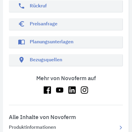
phone
Rückruf
euro_symbol
Preisanfrage
import_contacts
Planungsunterlagen
location_on
Bezugsquellen
Mehr von Novoferm auf
Alle Inhalte von Novoferm
Produktinformationen