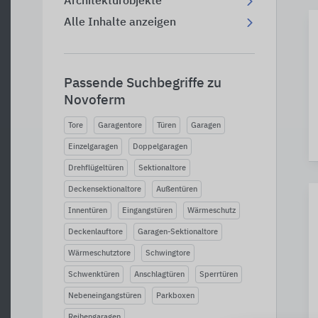
Architekturobjekte
Alle Inhalte anzeigen
Passende Suchbegriffe zu
Novoferm
Tore
Garagentore
Türen
Garagen
Einzelgaragen
Doppelgaragen
Drehflügeltüren
Sektionaltore
Deckensektionaltore
Außentüren
Innentüren
Eingangstüren
Wärmeschutz
Deckenlauftore
Garagen-Sektionaltore
Wärmeschutztore
Schwingtore
Schwenktüren
Anschlagtüren
Sperrtüren
Nebeneingangstüren
Parkboxen
Reihengaragen