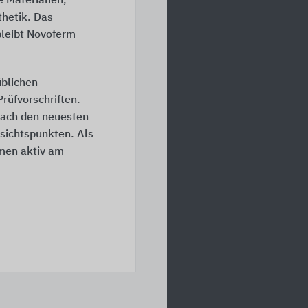
 Materialien,
thetik. Das
bleibt Novoferm
üblichen
rüfvorschriften.
 nach den neuesten
sichtspunkten. Als
men aktiv am