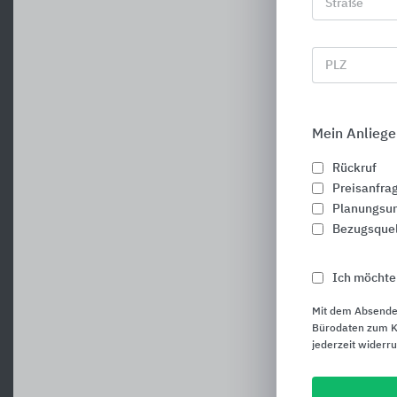
Straße
PLZ
Mein Anliege
Rückruf
Preisanfra
Planungsun
Bezugsque
Ich möchte
F
Mit dem Absende
Bürodaten zum Ku
jederzeit widerr