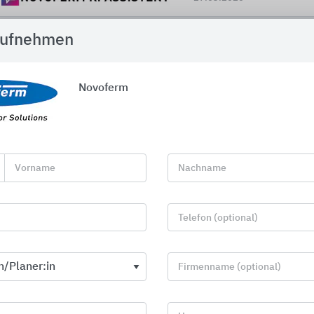
aufnehmen
Allgemeines zu Novoferm
Novoferm
pps für Architekten und Planer
Vorname
Nachname
Telefon (optional)
Firmenname (optional)