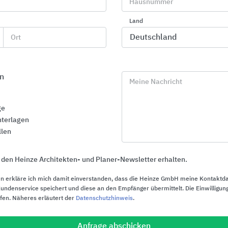
Hausnummer
Land
Ort
NovoDocu
n
Diese App enthält die vollständige
Meine Nachricht
Dokumentation zu allen Novoferm Produkten
in übersichtlicher Form.
ge
terlagen
llen
 den Heinze Architekten- und Planer-Newsletter erhalten.
irmenporträt
n erkläre ich mich damit einverstanden, dass die Heinze GmbH meine Kontaktd
ndenservice speichert und diese an den Empfänger übermittelt. Die Einwilligung
ufen. Näheres erläutert der
Datenschutzhinweis
.
Anfrage abschicken