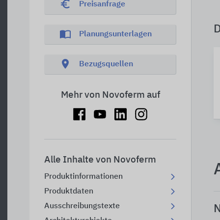
euro_symbol
Preisanfrage
import_contacts
Planungsunterlagen
location_on
Bezugsquellen
Mehr von Novoferm auf
Alle Inhalte von Novoferm
Produktinformationen
Produktdaten
Ausschreibungstexte
N