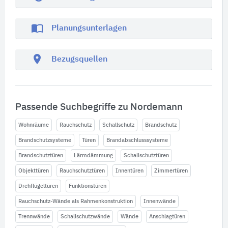
import_contacts
Planungsunterlagen
location_on
Bezugsquellen
Passende Suchbegriffe zu Nordemann
Wohnräume
Rauchschutz
Schallschutz
Brandschutz
Brandschutzsysteme
Türen
Brandabschlusssysteme
Brandschutztüren
Lärmdämmung
Schallschutztüren
Objekttüren
Rauchschutztüren
Innentüren
Zimmertüren
Drehflügeltüren
Funktionstüren
Rauchschutz-Wände als Rahmenkonstruktion
Innenwände
Trennwände
Schallschutzwände
Wände
Anschlagtüren