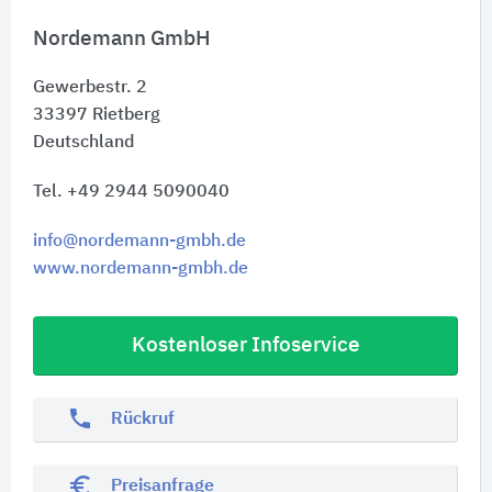
Nordemann GmbH
Gewerbestr. 2
33397
Rietberg
Deutschland
Tel. +49 2944 5090040
info@nordemann-gmbh.de
www.nordemann-gmbh.de
Kostenloser Infoservice
phone
Rückruf
euro_symbol
Preisanfrage