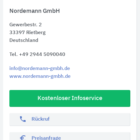
Nordemann GmbH
Gewerbestr. 2
33397
Rietberg
Deutschland
Tel. +49 2944 5090040
info@nordemann-gmbh.de
www.nordemann-gmbh.de
Kostenloser Infoservice
phone
Rückruf
euro_symbol
Preisanfrage