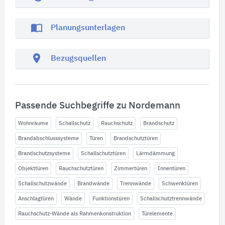
import_contacts
Planungsunterlagen
location_on
Bezugsquellen
Passende Suchbegriffe zu Nordemann
Wohnräume
Schallschutz
Rauchschutz
Brandschutz
Brandabschlusssysteme
Türen
Brandschutztüren
Brandschutzsysteme
Schallschutztüren
Lärmdämmung
Objekttüren
Rauchschutztüren
Zimmertüren
Innentüren
Schallschutzwände
Brandwände
Trennwände
Schwenktüren
Anschlagtüren
Wände
Funktionstüren
Schallschutztrennwände
Rauchschutz-Wände als Rahmenkonstruktion
Türelemente