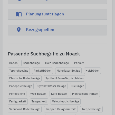
import_contacts
Planungsunterlagen
location_on
Bezugsquellen
Passende Suchbegriffe zu Noack
Böden
Bodenbeläge
Holz-Bodenbeläge
Parkett
Teppichbeläge
Parkettböden
Naturfaser-Beläge
Holzböden
Elastische Bodenbeläge
Synthetikfaser-Teppichböden
Polteppichbeläge
Synthetikfaser-Beläge
Dielungen
Polteppiche
Woll-Beläge
Kork-Beläge
Mehrschicht-Parkett
Fertigparkett
Tanzparkett
Velourteppichbeläge
Schurwoll-Bodenbeläge
Treppen-Belagformteile
Treppenbeläge