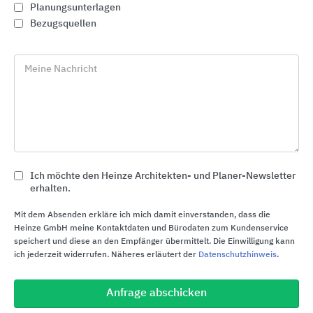
Planungsunterlagen
Bezugsquellen
Meine Nachricht
Ich möchte den Heinze Architekten- und Planer-Newsletter
erhalten.
Keramikfliesen für Wand und Boden
Mit dem Absenden erkläre ich mich damit einverstanden, dass die
MARAZZI
Heinze GmbH meine Kontaktdaten und Bürodaten zum Kundenservice
speichert und diese an den Empfänger übermittelt. Die Einwilligung kann
ich jederzeit widerrufen. Näheres erläutert der
Datenschutzhinweis
.
Anfrage abschicken