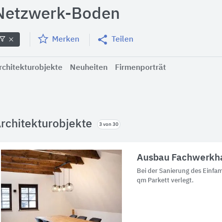
Netzwerk-Boden
Merken
Teilen
rchitekturobjekte
Neuheiten
Firmenporträt
rchitekturobjekte
3 von 30
Ausbau Fachwerkha
Bei der Sanierung des Einfa
qm Parkett verlegt.