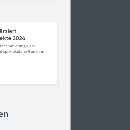
ämiert
jekte 2026
gten: Sanie­rung einer
nd spekta­ku­lärer Bunker­um­
en