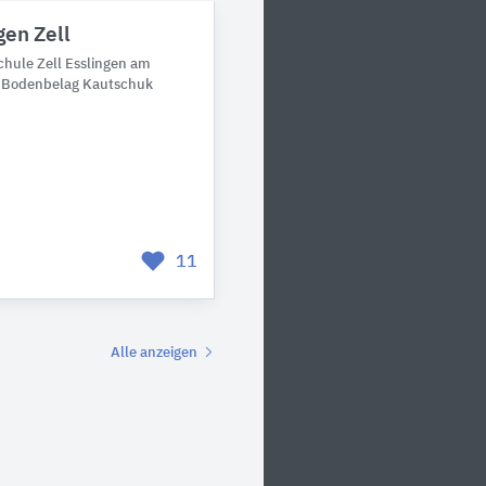
gen Zell
hule Zell Esslingen am
² Bodenbelag Kautschuk
11
Alle anzeigen