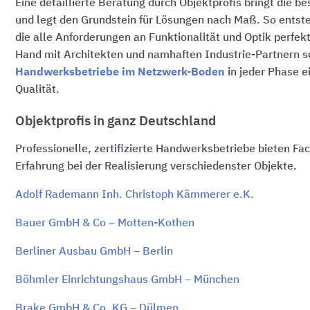
Eine detaillierte Beratung durch Objektprofis bringt die
und legt den Grundstein für Lösungen nach Maß. So ents
die alle Anforderungen an Funktionalität und Optik perfekt
Hand mit Architekten und namhaften Industrie-Partnern s
Handwerksbetriebe im Netzwerk-Boden
in jeder Phase ei
Qualität.
Objektprofis in ganz Deutschland
Professionelle, zertifizierte Handwerksbetriebe bieten F
Erfahrung bei der Realisierung verschiedenster Objekte.
Adolf Rademann Inh. Christoph Kämmerer e.K.
Bauer GmbH & Co – Motten-Kothen
Berliner Ausbau GmbH – Berlin
Böhmler Einrichtungshaus GmbH – München
Brake GmbH & Co. KG – Dülmen