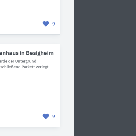
9
enhaus in Besigheim
urde der Untergrund
nschließend Parkett verlegt.
9