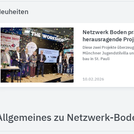
euheiten
Netzwerk Boden pr
herausragende Pro
Diese zwei Pro­jekte über­zeu
Münchner Ju­gend­stil­villa u
bau in St. Pauli
10.02.2026
Allgemeines zu Netzwerk-Bod