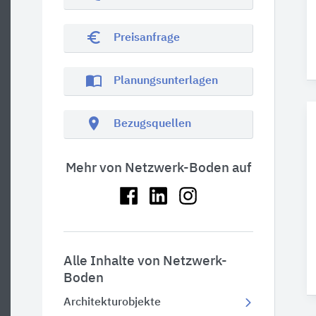
euro_symbol
Preisanfrage
import_contacts
Planungsunterlagen
location_on
Bezugsquellen
Mehr von Netzwerk-Boden auf
Alle Inhalte von Netzwerk-
Boden
Architekturobjekte