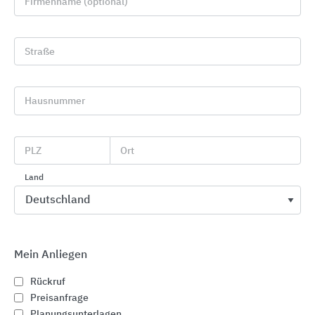
Firmenname (optional)
Straße
Hausnummer
Linienentwässerung
ACO
PLZ
Ort
Land
Mein Anliegen
Rückruf
Preisanfrage
Planungsunterlagen