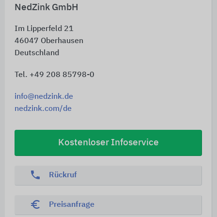
NedZink GmbH
Im Lipperfeld 21
46047
Oberhausen
Deutschland
Tel. +49 208 85798-0
info@nedzink.de
nedzink.com/de
Kostenloser Infoservice
phone
Rückruf
euro_symbol
Preisanfrage