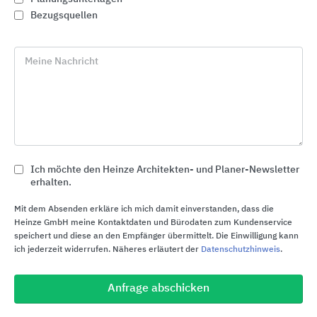
Bezugsquellen
Meine Nachricht
Ich möchte den Heinze Architekten- und Planer-Newsletter
erhalten.
Roto Dachfenster
Roto Frank DST
Mit dem Absenden erkläre ich mich damit einverstanden, dass die
Heinze GmbH meine Kontaktdaten und Bürodaten zum Kundenservice
speichert und diese an den Empfänger übermittelt. Die Einwilligung kann
ich jederzeit widerrufen. Näheres erläutert der
Datenschutzhinweis
.
Anfrage abschicken