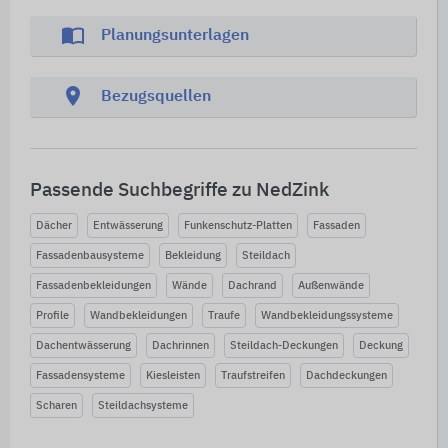
import_contacts
Planungsunterlagen
location_on
Bezugsquellen
Passende Suchbegriffe zu NedZink
Dächer
Entwässerung
Funkenschutz-Platten
Fassaden
Fassadenbausysteme
Bekleidung
Steildach
Fassadenbekleidungen
Wände
Dachrand
Außenwände
Profile
Wandbekleidungen
Traufe
Wandbekleidungssysteme
Dachentwässerung
Dachrinnen
Steildach-Deckungen
Deckung
Fassadensysteme
Kiesleisten
Traufstreifen
Dachdeckungen
Scharen
Steildachsysteme