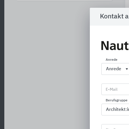
Kontakt 
Anrede
F
E-Mail
Berufsgruppe