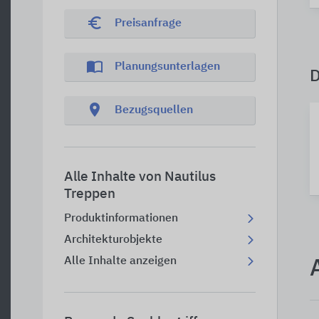
euro_symbol
Preisanfrage
import_contacts
Planungsunterlagen
location_on
Bezugsquellen
Alle Inhalte von Nautilus
Treppen
Produktinformationen
Architekturobjekte
Alle Inhalte anzeigen