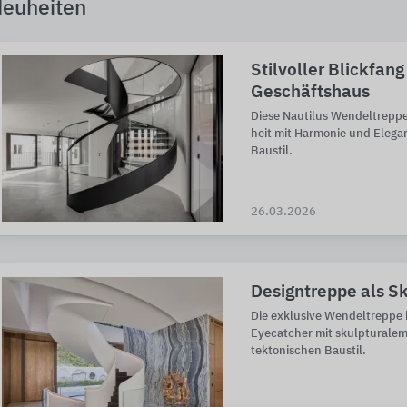
euheiten
Stilvoller Blickfan
Geschäftshaus
Diese Nautilus Wendel­treppe 
heit mit Harmonie und Ele­gan
Baustil.
26.03.2026
Designtreppe als S
Die exklusive Wendel­treppe i
Eye­catcher mit skulp­tu­ralem
tek­to­ni­schen Baustil.