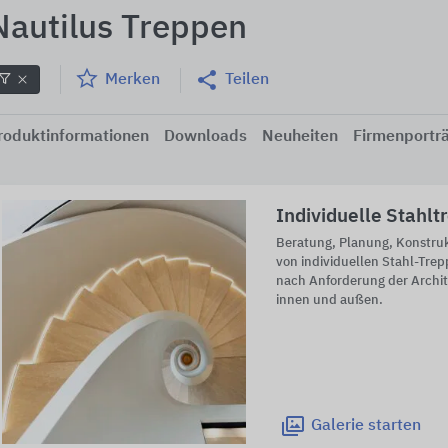
Nautilus Treppen
Merken
Teilen
roduktinformationen
Downloads
Neuheiten
Firmenportr
Individuelle Stahlt
Beratung, Planung, Konstru
von individuellen Stahl-Tre
nach Anforderung der Archi
innen und außen.
Galerie
starten