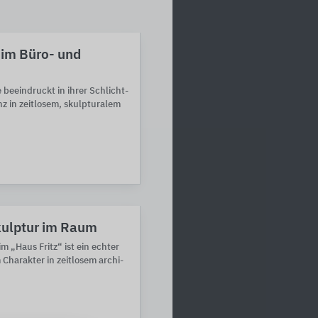
g im Büro- und
beein­druckt in ihrer Schlicht­
z in zeit­losem, skulp­turalem
kulptur im Raum
m „Haus Fritz“ ist ein echter
 Charakter in zeit­losem archi­