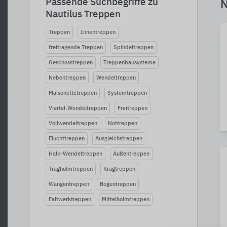
Passende Suchbegriffe zu
N
Nautilus Treppen
Treppen
Innentreppen
freitragende Treppen
Spindeltreppen
Geschosstreppen
Treppenbausysteme
Nebentreppen
Wendeltreppen
Maisonettetreppen
Systemtreppen
Viertel-Wendeltreppen
Freitreppen
Vollwendeltreppen
Nottreppen
Fluchttreppen
Ausgleichstreppen
Halb-Wendeltreppen
Außentreppen
Tragholmtreppen
Kragtreppen
Wangentreppen
Bogentreppen
Faltwerktreppen
Mittelholmtreppen