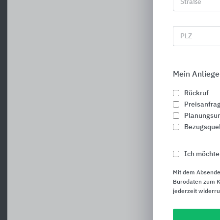
Straße
PLZ
Mein Anliege
Rückruf
Preisanfra
Planungsun
Bezugsque
Ich möchte
Mit dem Absende
Bürodaten zum Ku
jederzeit widerr