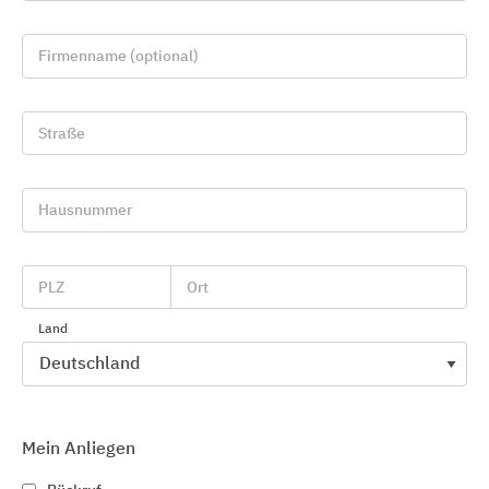
Firmenname (optional)
Straße
Hausnummer
Wand- und Bodenfliesen
PLZ
Ort
McTile
Land
Mein Anliegen