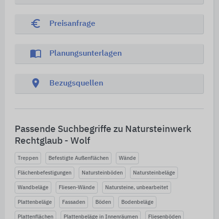
euro_symbol
Preisanfrage
import_contacts
Planungsunterlagen
location_on
Bezugsquellen
Passende Suchbegriffe zu Natursteinwerk
Rechtglaub - Wolf
Treppen
Befestigte Außenflächen
Wände
Flächenbefestigungen
Natursteinböden
Natursteinbeläge
Wandbeläge
Fliesen-Wände
Natursteine, unbearbeitet
Plattenbeläge
Fassaden
Böden
Bodenbeläge
Plattenflächen
Plattenbeläge in Innenräumen
Fliesenböden