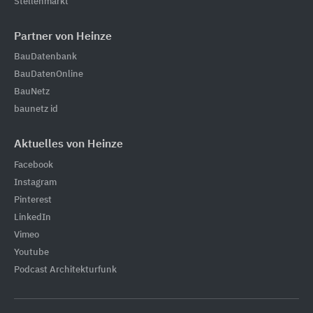
Stellenmarkt
Partner von Heinze
BauDatenbank
BauDatenOnline
BauNetz
baunetz id
Aktuelles von Heinze
Facebook
Instagram
Pinterest
LinkedIn
Vimeo
Youtube
Podcast Architekturfunk