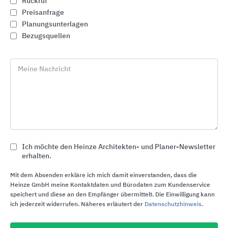
Rückruf
Preisanfrage
Planungsunterlagen
Bezugsquellen
Meine Nachricht
Ich möchte den Heinze Architekten- und Planer-Newsletter
erhalten.
Profile für Wand, Boden, Treppe und Sanierung
Blanke Systems
Mit dem Absenden erkläre ich mich damit einverstanden, dass die
Heinze GmbH meine Kontaktdaten und Bürodaten zum Kundenservice
speichert und diese an den Empfänger übermittelt. Die Einwilligung kann
ich jederzeit widerrufen. Näheres erläutert der
Datenschutzhinweis
.