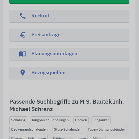
phone
Rückruf
euro_symbol
Preisanfrage
import_contacts
Planungsunterlagen
location_on
Bezugsquellen
Passende Suchbegriffe zu M.S. Bautek Inh.
Michael Schranz
Schalung
Ringbalken-Schalungen
Decken
Ringanker
Deckenrandschalungen
Sturz-Schalungen
Fugen-Dichtungsbänder
Ringanker-Schalungen
Flächenabdichtungen
Dächer