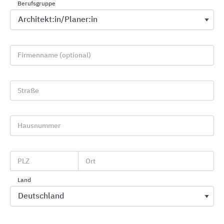
Berufsgruppe
Firmenname (optional)
Straße
Hausnummer
Mineraldeckensysteme OWAlifetime collection
Odenwald Faserplattenwerk (OWA)
PLZ
Ort
Land