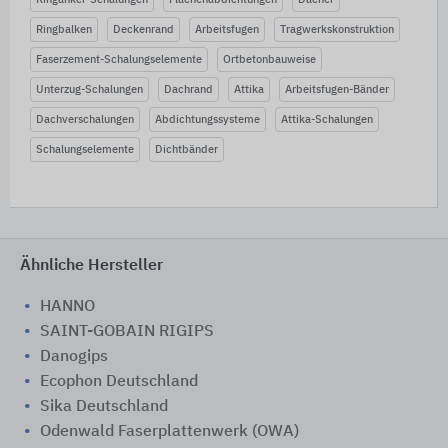
Ringbalken
Deckenrand
Arbeitsfugen
Tragwerkskonstruktion
Faserzement-Schalungselemente
Ortbetonbauweise
Unterzug-Schalungen
Dachrand
Attika
Arbeitsfugen-Bänder
Dachverschalungen
Abdichtungssysteme
Attika-Schalungen
Schalungselemente
Dichtbänder
Ähnliche Hersteller
HANNO
SAINT-GOBAIN RIGIPS
Danogips
Ecophon Deutschland
Sika Deutschland
Odenwald Faserplattenwerk (OWA)