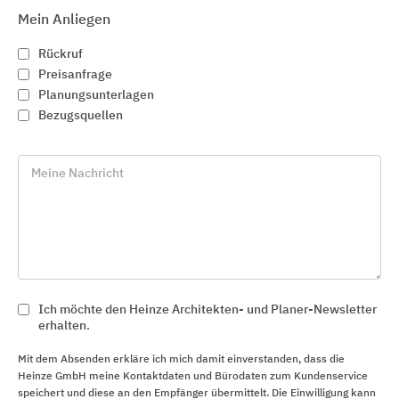
Mein Anliegen
Rückruf
Preisanfrage
Planungsunterlagen
Bezugsquellen
Meine Nachricht
Ich möchte den Heinze Architekten- und Planer-Newsletter
Stabsysteme und Verankerungen für
erhalten.
Tragkonstruktionen
Leviat
Mit dem Absenden erkläre ich mich damit einverstanden, dass die
Heinze GmbH meine Kontaktdaten und Bürodaten zum Kundenservice
speichert und diese an den Empfänger übermittelt. Die Einwilligung kann