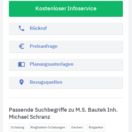
Kostenloser Infoservice
phone
Rückruf
euro_symbol
Preisanfrage
import_contacts
Planungsunterlagen
location_on
Bezugsquellen
Passende Suchbegriffe zu M.S. Bautek Inh.
Michael Schranz
Schalung
Ringbalken-Schalungen
Decken
Ringanker