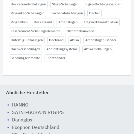
Deckenrandschalungen
Sturz-Schalungen
Fugen-Dichtungsbänder
Ringanker-Schalungen
Flächenabdichtungen
Dächer
Ringbalken
Deckenrand
Arbeitsfugen
Tragwerkskonstruktion
Faserzement-Schalungselemente
Ortbetonbauweise
Unterzug-Schalungen
Dachrand
Attika
Arbeitsfugen-Bänder
Dachverschalungen
Abdichtungssysteme
Attika-Schalungen
Schalungselemente
Dichtbänder
Ähnliche Hersteller
HANNO
SAINT-GOBAIN RIGIPS
Danogips
Ecophon Deutschland