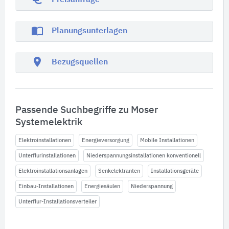
Preisanfrage
import_contacts
Planungsunterlagen
location_on
Bezugsquellen
Passende Suchbegriffe zu Moser
Systemelektrik
Elektroinstallationen
Energieversorgung
Mobile Installationen
Unterflurinstallationen
Niederspannungsinstallationen konventionell
Elektroinstallationsanlagen
Senkelektranten
Installationsgeräte
Einbau-Installationen
Energiesäulen
Niederspannung
Unterflur-Installationsverteiler