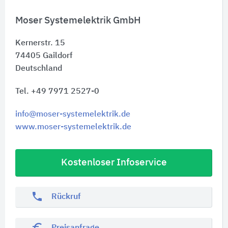
Moser Systemelektrik GmbH
Kernerstr. 15
74405
Gaildorf
Deutschland
Tel. +49 7971 2527-0
info@moser-systemelektrik.de
www.moser-systemelektrik.de
Kostenloser Infoservice
phone
Rückruf
euro_symbol