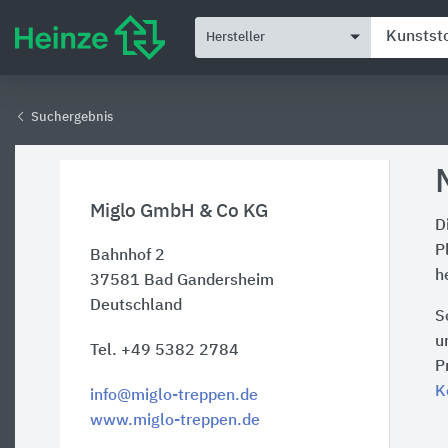
Hersteller
Suchergebnis
Miglo GmbH & Co KG
D
P
Bahnhof 2
h
37581
Bad Gandersheim
Deutschland
S
u
Tel. +49 5382 2784
P
K
info@miglo-treppen.de
www.miglo-treppen.de