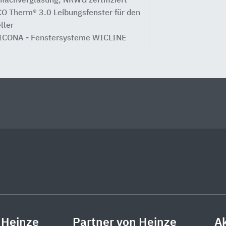
nfachverglasung, NRWG zertifiziert
O Therm® 3.0 Leibungsfenster für den
ller
CONA - Fenstersysteme WICLINE
 Heinze
Partner von Heinze
Ak