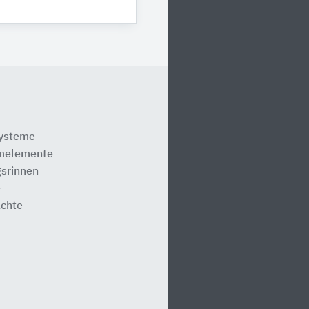
systeme
melemente
srinnen
e
ächte