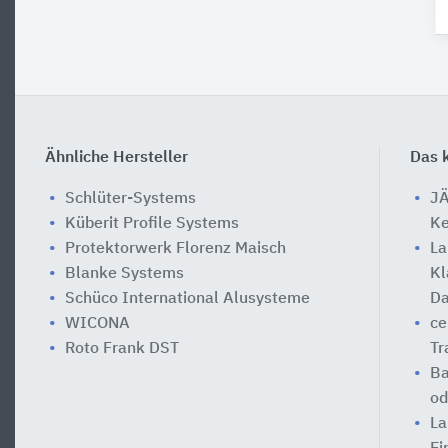
Ähnliche Hersteller
Das k
Schlüter-Systems
JÄ
Küberit Profile Systems
Ke
Protektorwerk Florenz Maisch
La
Blanke Systems
Kl
Schüco International Alusysteme
Da
WICONA
ce
Roto Frank DST
Tr
Ba
od
La