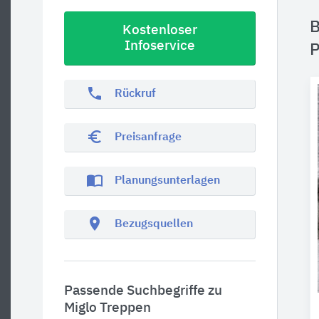
B
Kostenloser
Infoservice
P
phone
Rückruf
euro_symbol
Preisanfrage
import_contacts
Planungsunterlagen
location_on
Bezugsquellen
Passende Suchbegriffe zu
Miglo Treppen