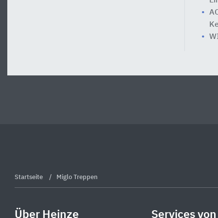
Ei
AC
Ke
WI
Startseite
Miglo Treppen
Über Heinze
Services von