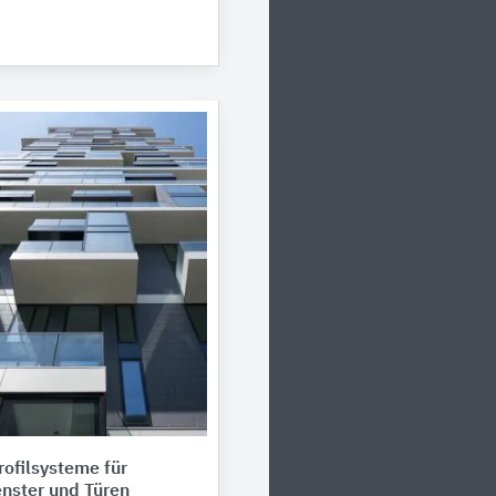
ofilsysteme für
nster und Türen