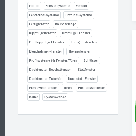
Profile
Fenstersysteme
Fenster
Fensterbausysteme
Profilbausysteme
Fertigfenster
Baubeschläge
Kippflügelfenster
Drehflügel-Fenster
Drehkippflügel-Fenster
Fertigfensterelemente
Blendrahmen-Fenster
Thermofenster
Profilsysteme für Fenster/Türen
Schlösser
Dachfenster-Beschattungen
Stallfenster
Dachfenster-Zubehör
Kunststoff-Fenster
Mehrzweckfenster
Türen
Einsteckschlösser
Keller
Systemwände