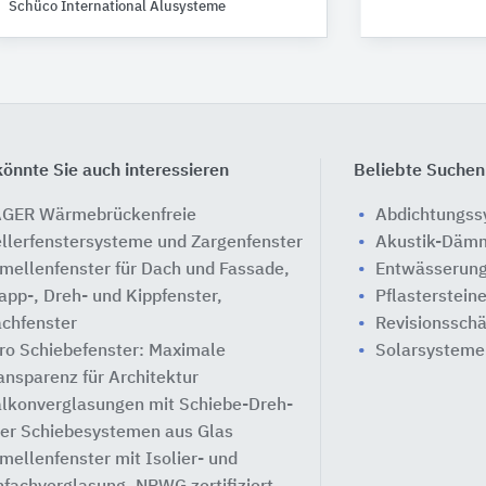
Schüco International Alusysteme
önnte Sie auch interessieren
Beliebte Suchen
GER Wärmebrückenfreie
Abdichtungs
llerfenstersysteme und Zargenfenster
Akustik-Däm
mellenfenster für Dach und Fassade,
Entwässerung
app-, Dreh- und Kippfenster,
Pflasterstein
chfenster
Revisionssch
ro Schiebefenster: Maximale
Solarsysteme
ansparenz für Architektur
lkonverglasungen mit Schiebe-Dreh-
er Schiebesystemen aus Glas
mellenfenster mit Isolier- und