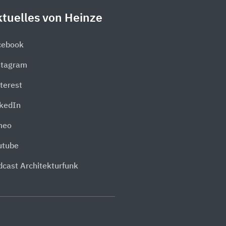
tuelles von Heinze
cebook
stagram
terest
nkedIn
meo
utube
dcast Architekturfunk