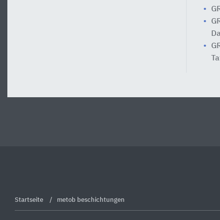
GR
GR
Da
GR
Ta
Startseite
metob beschichtungen