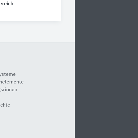
ereich
systeme
melemente
srinnen
e
ächte