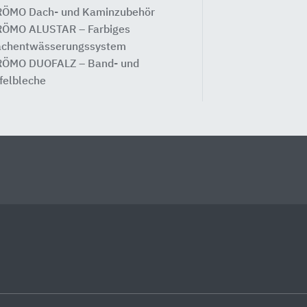
ÖMO Dach- und Kaminzubehör
ÖMO ALUSTAR – Farbiges
chentwässerungssystem
ÖMO DUOFALZ – Band- und
felbleche