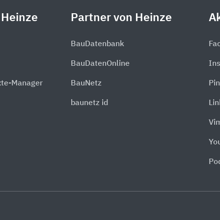
 Heinze
Partner von Heinze
Ak
BauDatenbank
Fa
BauDatenOnline
In
xte-Manager
BauNetz
Pin
baunetz id
Li
Vi
Yo
Po