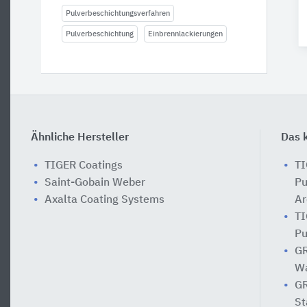
Pulverbeschichtungsverfahren
Pulverbeschichtung
Einbrennlackierungen
Ähnliche Hersteller
Das k
TIGER Coatings
TI
Saint-Gobain Weber
Pu
Axalta Coating Systems
Ar
TI
Pu
GR
Wa
GR
St