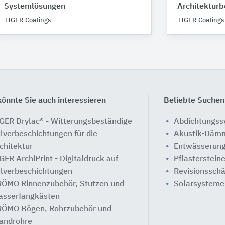
Systemlösungen
Architekturb
TIGER Coatings
TIGER Coatings
önnte Sie auch interessieren
Beliebte Suchen
GER Drylac® - Witterungsbeständige
Abdichtungs
lverbeschichtungen für die
Akustik-Däm
chitektur
Entwässerung
GER ArchiPrint - Digitaldruck auf
Pflasterstein
lverbeschichtungen
Revisionssch
ÖMO Rinnenzubehör, Stutzen und
Solarsysteme
sserfangkästen
ÖMO Bögen, Rohrzubehör und
androhre