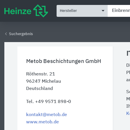
Hersteller
Suchergebnis
Metob Beschichtungen GmbH
D
P
Röthenstr. 21
a
96247
Michelau
Deutschland
S
M
Tel. +49 9571 898-0
I
K
kontakt@metob.de
www.metob.de