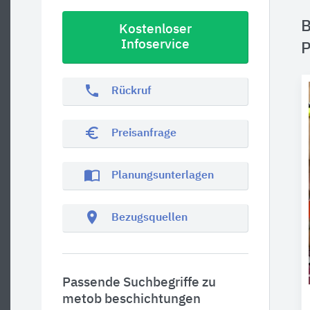
B
Kostenloser
Infoservice
P
phone
Rückruf
euro_symbol
Preisanfrage
import_contacts
Planungsunterlagen
location_on
Bezugsquellen
Passende Suchbegriffe zu
metob beschichtungen