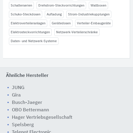
Schalterserien
Drehstrom-Steckvorrichtungen
Wallboxen
Schuko-Steckdosen
Aufladung
Strom-Industriekupplungen
Elektroverteileranlagen
Gerätedosen
Verteiler-Einbaugeräte
Elektrosteckvorrichtungen
Netzwerk-Verteilerschränke
Daten- und Netzwerk-Systeme
Ähnliche Hersteller
JUNG
Gira
Busch-Jaeger
OBO Bettermann
Hager Vertriebsgesellschaft
Spelsberg
Telenot Electronic