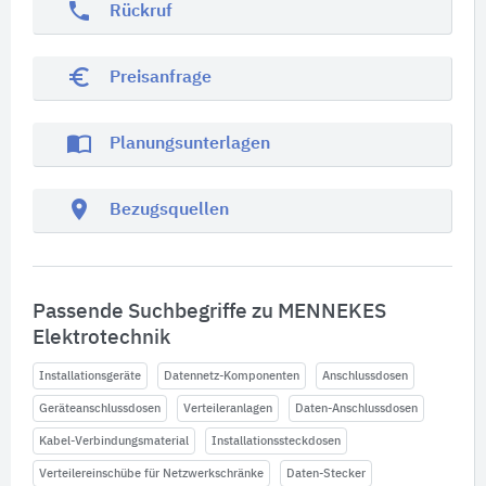
phone
Rückruf
euro_symbol
Preisanfrage
import_contacts
Planungsunterlagen
location_on
Bezugsquellen
Passende Suchbegriffe zu MENNEKES
Elektrotechnik
Installationsgeräte
Datennetz-Komponenten
Anschlussdosen
Geräteanschlussdosen
Verteileranlagen
Daten-Anschlussdosen
Kabel-Verbindungsmaterial
Installationssteckdosen
Verteilereinschübe für Netzwerkschränke
Daten-Stecker