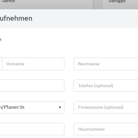
Gerflor
Danogips
aufnehmen
e
Vorname
Nachname
Telefon (optional)
Firmenname (optional)
Teppichfliesen und Teppichböden
Eingangsmat
Hausnummer
Tarkett Holding
fuma