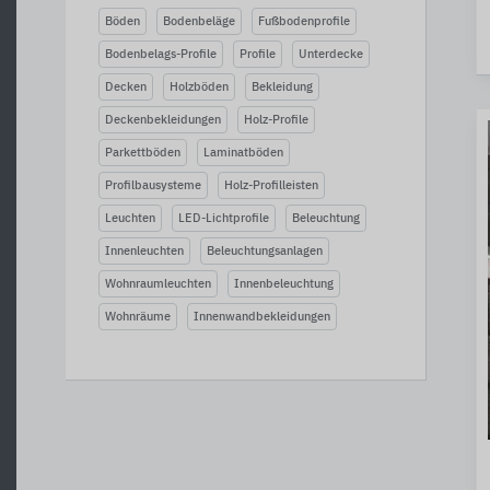
Böden
Bodenbeläge
Fußbodenprofile
Bodenbelags-Profile
Profile
Unterdecke
Decken
Holzböden
Bekleidung
Deckenbekleidungen
Holz-Profile
Parkettböden
Laminatböden
Profilbausysteme
Holz-Profilleisten
Leuchten
LED-Lichtprofile
Beleuchtung
Innenleuchten
Beleuchtungsanlagen
Wohnraumleuchten
Innenbeleuchtung
Wohnräume
Innenwandbekleidungen