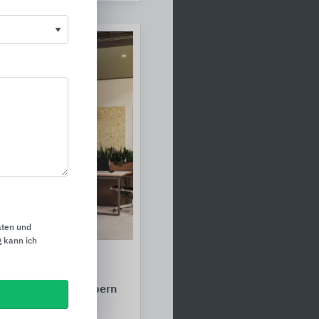
aten und
 kann ich
ustik mit
n, Baffeln,
n und Wandabsorbern