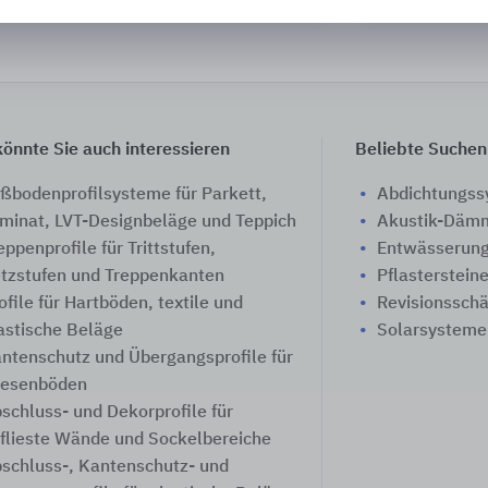
önnte Sie auch interessieren
Beliebte Suchen
ßbodenprofilsysteme für Parkett,
Abdichtungs
minat, LVT-Designbeläge und Teppich
Akustik-Däm
eppenprofile für Trittstufen,
Entwässerung
tzstufen und Treppenkanten
Pflasterstein
ofile für Hartböden, textile und
Revisionssch
astische Beläge
Solarsysteme
ntenschutz und Übergangsprofile für
iesenböden
schluss- und Dekorprofile für
flieste Wände und Sockelbereiche
schluss-, Kantenschutz- und