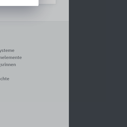
systeme
melemente
srinnen
e
ächte