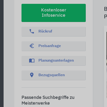
B
Kostenloser
Infoservice
P
phone
Rückruf
euro_symbol
Preisanfrage
import_contacts
Planungsunterlagen
location_on
Bezugsquellen
Passende Suchbegriffe zu
Meisterwerke