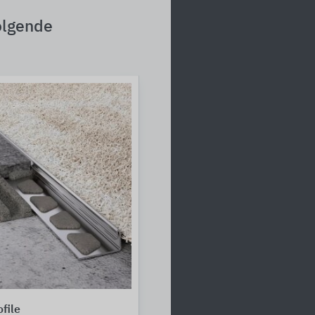
olgende
file