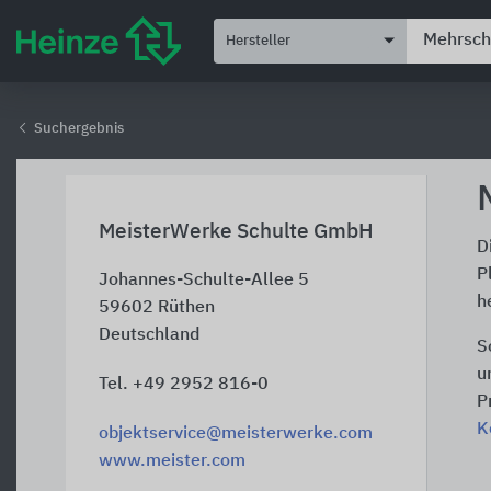
Hersteller
Suchergebnis
MeisterWerke Schulte GmbH
D
P
Johannes-Schulte-Allee 5
h
59602
Rüthen
Deutschland
S
u
Tel. +49 2952 816-0
P
K
objektservice@meisterwerke.com
www.meister.com