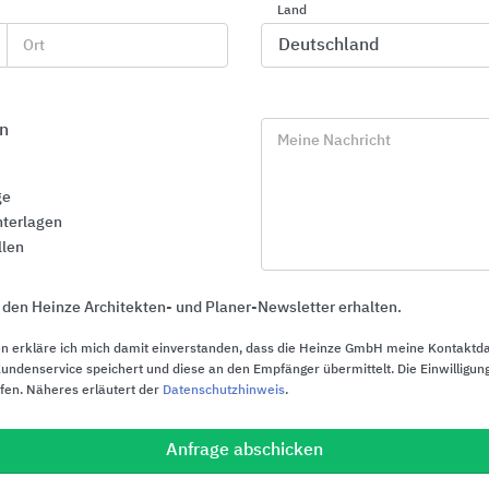
Land
Ort
n
Meine Nachricht
ge
terlagen
llen
 den Heinze Architekten- und Planer-Newsletter erhalten.
n erkläre ich mich damit einverstanden, dass die Heinze GmbH meine Kontaktd
ndenservice speichert und diese an den Empfänger übermittelt. Die Einwilligung
ufen. Näheres erläutert der
Datenschutzhinweis
.
LVT Design-Bodenbeläge CREATION
Gute Raumak
Akustikdecke
Gerflor
Deckensegel
Anfrage abschicken
Rockfon