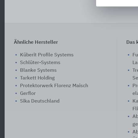
Ähnliche Hersteller
Das k
Küberit Profile Systems
Fu
Schlüter-Systems
La
Blanke Systems
Tr
Tarkett Holding
Se
Protektorwerk Florenz Maisch
Pr
Gerflor
el
Sika Deutschland
Ka
Fl
Ab
ge
Ab