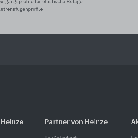
ergangsprofile für elastische Beläge
utrennfugenprofile
 Heinze
Partner von Heinze
Ak