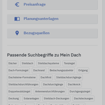
euro_symbol
Preisanfrage
import_contacts
Planungsunterlagen
location_on
Bezugsquellen
Passende Suchbegriffe zu Mein Dach
Dächer
Steildach
Steildachsysteme
Tonziegel
Dach-Formziegel
Dachrand
Bedachungszubehör
Ortgang
Dachsteine-Formsteine
Dachfirst
Steildachdurchgänge
Steildachdurchführungen
Dachdurchgänge
Dachknick
Doppelwulstziegel
Antennendurchführungen
Durchgangsziegel
Deckung
Solaranlagen
Steildach-Deckungen
Dachdeckungen