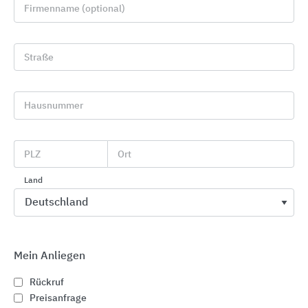
Firmenname (optional)
Straße
Hausnummer
PLZ
Ort
Traditionelle Tondachziegel
Jacobi Dachziegel
Land
Mein Anliegen
Rückruf
Preisanfrage