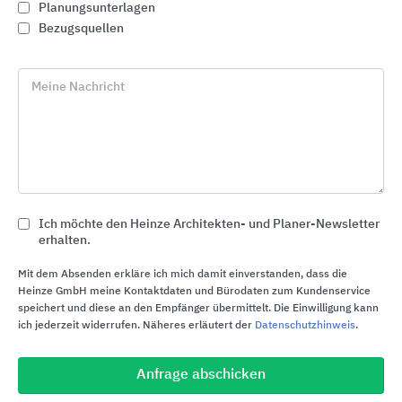
Planungsunterlagen
Bezugsquellen
Meine Nachricht
Ich möchte den Heinze Architekten- und Planer-Newsletter
erhalten.
GRÖMO Dachentwässerungszubehör
Mit dem Absenden erkläre ich mich damit einverstanden, dass die
Heinze GmbH meine Kontaktdaten und Bürodaten zum Kundenservice
GRÖMO
speichert und diese an den Empfänger übermittelt. Die Einwilligung kann
ich jederzeit widerrufen. Näheres erläutert der
Datenschutzhinweis
.
Anfrage abschicken