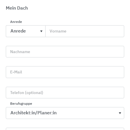
Mein Dach
Anrede
Vorname
Absturzsicherungssysteme an Gebäuden
Nachname
SKYLOTEC
E-Mail
Telefon (optional)
Berufsgruppe