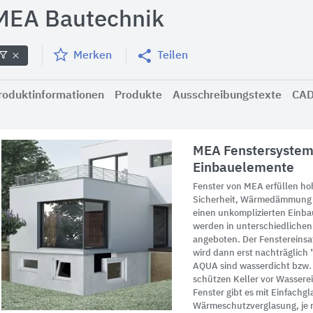
MEA Bautechnik
Merken
Teilen
roduktinformationen
Produkte
Ausschreibungstexte
CAD
MEA Fenstersystem
Einbauelemente
Fenster von MEA erfüllen h
Sicherheit, Wärmedämmung u
einen unkomplizierten Einb
werden in unterschiedliche
angeboten. Der Fenstereins
wird dann erst nachträglic
AQUA sind wasserdicht bzw.
schützen Keller vor Wasser
Fenster gibt es mit Einfachgl
Wärmeschutzverglasung, je 