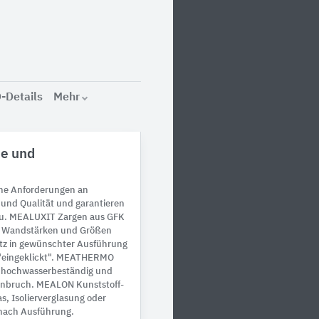
-Details
Mehr
e und
ohe Anforderungen an
nd Qualität und garantieren
au. MEALUXIT Zargen aus GFK
n Wandstärken und Größen
atz in gewünschter Ausführung
h "eingeklickt". MEATHERMO
 hochwasserbeständig und
einbruch. MEALON Kunststoff-
as, Isolierverglasung oder
nach Ausführung.