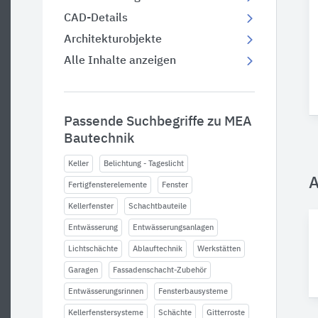
CAD-Details
Architekturobjekte
Alle Inhalte anzeigen
Passende Suchbegriffe zu MEA
Bautechnik
Keller
Belichtung - Tageslicht
A
Fertigfensterelemente
Fenster
Kellerfenster
Schachtbauteile
Entwässerung
Entwässerungsanlagen
Lichtschächte
Ablauftechnik
Werkstätten
Garagen
Fassadenschacht-Zubehör
Entwässerungsrinnen
Fensterbausysteme
Kellerfenstersysteme
Schächte
Gitterroste