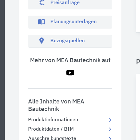
euro_symbol
Preisanfrage
import_contacts
Planungsunterlagen
location_on
Bezugsquellen
Mehr von MEA Bautechnik auf
P
Alle Inhalte von MEA
Bautechnik
Produktinformationen
Produktdaten / BIM
Ausschreibungstexte