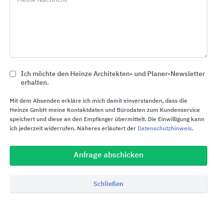
maxit pluscalc - Die ökologische Alternative im
Innenputz
Die ökologischen und wohngesunden Innenputze
aus der Serie „maxit pluscalc“ besitzen – ähnlich
wie Kalk - die außerordentliche Eigenschaft,
Wasserdampf aufzunehmen und zeitlich verzögert
Ich möchte den Heinze Architekten- und Planer-Newsletter
erhalten.
optimiert an die Raumluft abzugeben und sorgen
so für ein nachhaltig optimiertes Raumklima.
Mit dem Absenden erkläre ich mich damit einverstanden, dass die
Maxit pluscalc-Produkte sind eco-zertifiziert und
Heinze GmbH meine Kontaktdaten und Bürodaten zum Kundenservice
speichert und diese an den Empfänger übermittelt. Die Einwilligung kann
überzeugen mit einem um 70% niedrigerem CO
-
2
ich jederzeit widerrufen. Näheres erläutert der
Datenschutzhinweis
.
Ausstoß beim Herstellungsprozess. Durch höchste
Dauerhaftigkeit und leichte Verarbeitbarkeit sind
Anfrage abschicken
maxit pluscalc-Produkte eine echte Alternative zu
zementären Lösungen.
Schließen