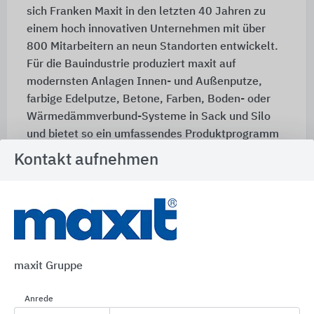
sich Franken Maxit in den letzten 40 Jahren zu
einem hoch innovativen Unternehmen mit über
800 Mitarbeitern an neun Standorten entwickelt.
Für die Bauindustrie produziert maxit auf
modernsten Anlagen Innen- und Außenputze,
farbige Edelputze, Betone, Farben, Boden- oder
Wärmedämmverbund-Systeme in Sack und Silo
und bietet so ein umfassendes Produktprogramm
für die Bereiche Rohbau, Ausbau und Fassade.
Kontakt aufnehmen
Qualifizierte Fachkräfte sorgen in hauseigenen
Laboratorien für höchste Produktsicherheit,
entwickeln kontinuierlich neue Materialien und
tragen somit den Erfordernissen in punkto
Energieeinsparung und Umweltverträglichkeit
maxit Gruppe
Rechnung.
Anrede