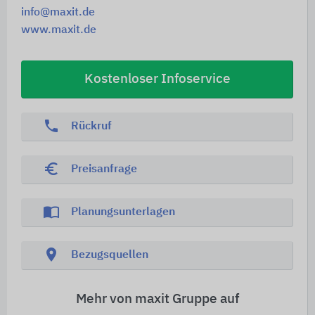
info@maxit.de
www.maxit.de
Kostenloser Infoservice
phone
Rückruf
euro_symbol
Preisanfrage
import_contacts
Planungsunterlagen
location_on
Bezugsquellen
Mehr von maxit Gruppe auf