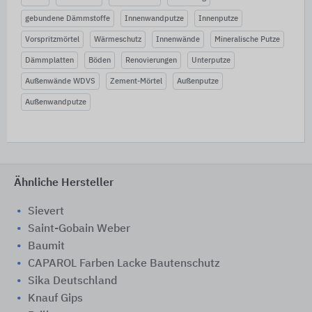
gebundene Dämmstoffe
Innenwandputze
Innenputze
Vorspritzmörtel
Wärmeschutz
Innenwände
Mineralische Putze
Dämmplatten
Böden
Renovierungen
Unterputze
Außenwände WDVS
Zement-Mörtel
Außenputze
Außenwandputze
Ähnliche Hersteller
Sievert
Saint-Gobain Weber
Baumit
CAPAROL Farben Lacke Bautenschutz
Sika Deutschland
Knauf Gips