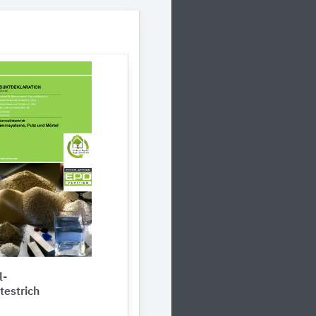
l-
testrich