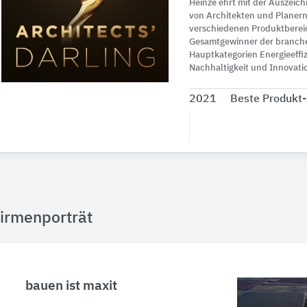
Heinze ehrt mit der Auszeich
von Architekten und Planern 
verschiedenen Produktberei
Gesamtgewinner der branch
Hauptkategorien Energieeffizi
Nachhaltigkeit und Innovati
2021
Beste Produkt-
irmenporträt
bauen ist maxit