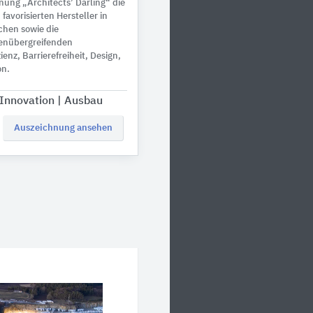
nung „Architects’ Darling“ die
favorisierten Hersteller in
chen sowie die
enübergreifenden
enz, Barrierefreiheit, Design,
on.
Innovation | Ausbau
Auszeichnung ansehen