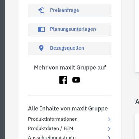
euro_symbol
Preisanfrage
import_contacts
Planungsunterlagen
location_on
Bezugsquellen
Mehr von maxit Gruppe auf
A
Alle Inhalte von maxit Gruppe
Produktinformationen
Produktdaten / BIM
Ausschreibungstexte