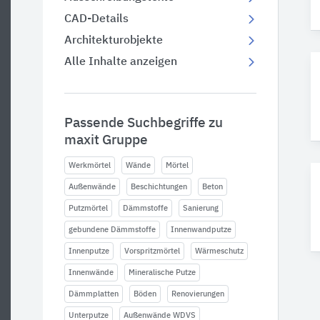
CAD-Details
Architekturobjekte
Alle Inhalte anzeigen
Passende Suchbegriffe zu
maxit Gruppe
Werkmörtel
Wände
Mörtel
Außenwände
Beschichtungen
Beton
Putzmörtel
Dämmstoffe
Sanierung
gebundene Dämmstoffe
Innenwandputze
Innenputze
Vorspritzmörtel
Wärmeschutz
Innenwände
Mineralische Putze
Dämmplatten
Böden
Renovierungen
Unterputze
Außenwände WDVS