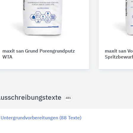
maxit san Grund Porengrundputz
maxit san Vo
WTA
Spritzbewur
usschreibungstexte
481
Untergrundvorbereitungen (88 Texte)