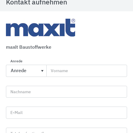
Kontakt aufnehmen
MyDesign by Schlüter-Systems
maxit Baustoffwerke
Schlüter-Systems
Anrede
Vorname
Nachname
E-Mail