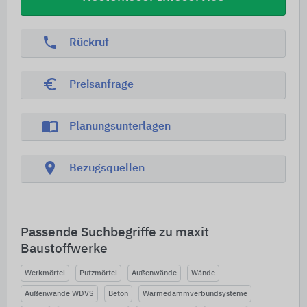
phone
Rückruf
euro_symbol
Preisanfrage
import_contacts
Planungsunterlagen
location_on
Bezugsquellen
Passende Suchbegriffe zu maxit
Baustoffwerke
Werkmörtel
Putzmörtel
Außenwände
Wände
Außenwände WDVS
Beton
Wärmedämmverbundsysteme