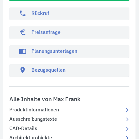
phone
Rückruf
euro_symbol
Preisanfrage
import_contacts
Planungsunterlagen
location_on
Bezugsquellen
Alle Inhalte von Max Frank
Produktinformationen
Ausschreibungstexte
CAD-Details
Architekturobjekte