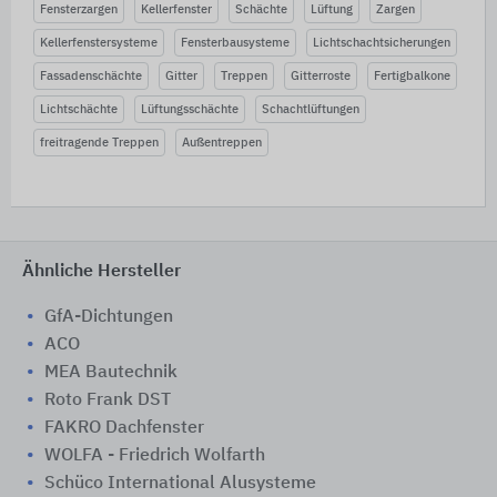
Fensterzargen
Kellerfenster
Schächte
Lüftung
Zargen
Kellerfenstersysteme
Fensterbausysteme
Lichtschachtsicherungen
Fassadenschächte
Gitter
Treppen
Gitterroste
Fertigbalkone
Lichtschächte
Lüftungsschächte
Schachtlüftungen
freitragende Treppen
Außentreppen
Ähnliche Hersteller
GfA-Dichtungen
ACO
MEA Bautechnik
Roto Frank DST
FAKRO Dachfenster
WOLFA - Friedrich Wolfarth
Schüco International Alusysteme