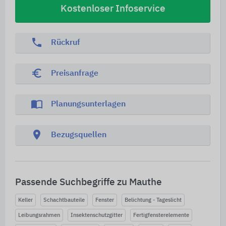
Kostenloser Infoservice
phone
Rückruf
euro_symbol
Preisanfrage
import_contacts
Planungsunterlagen
location_on
Bezugsquellen
Passende Suchbegriffe zu Mauthe
Keller
Schachtbauteile
Fenster
Belichtung - Tageslicht
Leibungsrahmen
Insektenschutzgitter
Fertigfensterelemente