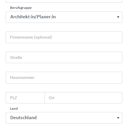
Berufsgruppe
Firmenname (optional)
Straße
Aluminium Profilsysteme für Fassaden, Fenster und
Türen
WICONA
Hausnummer
PLZ
Ort
Land