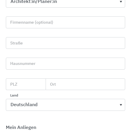
Firmenname (optional)
Straße
Hausnummer
PLZ
Ort
Elektronische Zutrittskontrolle Salto Space
Salto Systems
Land
Mein Anliegen