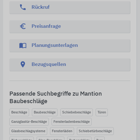
phone
Rückruf
euro_symbol
Preisanfrage
import_contacts
Planungsunterlagen
location_on
Bezugsquellen
Passende Suchbegriffe zu Mantion
Baubeschläge
Beschläge
Baubeschläge
Schiebebeschläge
Türen
Ganzglastür-Beschläge
Fensterladenbeschläge
Glasbeschlagsysteme
Fensterläden
Schiebetürbeschläge